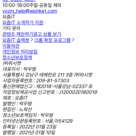
10:00-18:00
주말·공휴일 제외
yozm_help@wishket.com
요즘IT
요즘IT 소개
작가 지원
기타 문의
콘텐츠 제안하기
광고 상품 보기
요즘IT 슬랙봇
크롬 확장 프로그램
이용약관
개인정보 처리방침
청소년보호정책
㈜위시켓
대표이사 : 박우범
서울특별시 강남구 테헤란로 211 3층 ㈜위시켓
사업자등록번호 : 209-81-57303
통신판매업신고 : 제2018-서울강남-02337 호
직업정보제공사업 신고번호 : J1200020180019
제호 : 요즘IT
발행인 : 박우범
편집인 : 노희선
청소년보호책임자 : 박우범
인터넷신문등록번호 : 서울,아54129
등록일 : 2022년 01월 23일
발행일 : 2021년 01월 10일