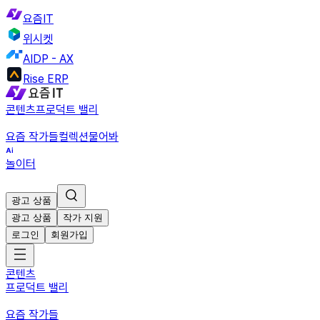
요즘IT
위시켓
AIDP - AX
Rise ERP
콘텐츠
프로덕트 밸리
요즘 작가들
컬렉션
물어봐
놀이터
광고 상품
광고 상품
작가 지원
로그인
회원가입
콘텐츠
프로덕트 밸리
요즘 작가들