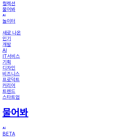
컬렉션
물어봐
놀이터
새로 나온
인기
개발
AI
IT서비스
기획
디자인
비즈니스
프로덕트
커리어
트렌드
스타트업
물어봐
BETA