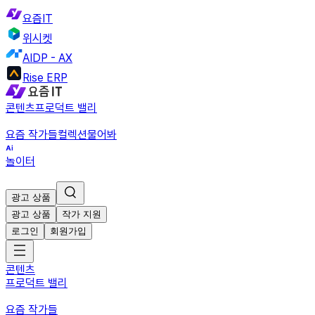
요즘IT
위시켓
AIDP - AX
Rise ERP
콘텐츠
프로덕트 밸리
요즘 작가들
컬렉션
물어봐
놀이터
광고 상품
광고 상품
작가 지원
로그인
회원가입
콘텐츠
프로덕트 밸리
요즘 작가들