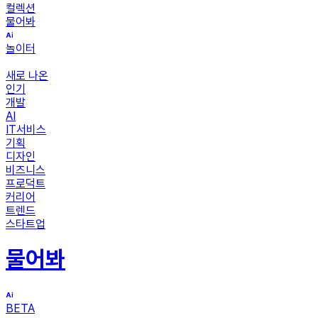
컬렉션
물어봐
놀이터
새로 나온
인기
개발
AI
IT서비스
기획
디자인
비즈니스
프로덕트
커리어
트렌드
스타트업
물어봐
BETA