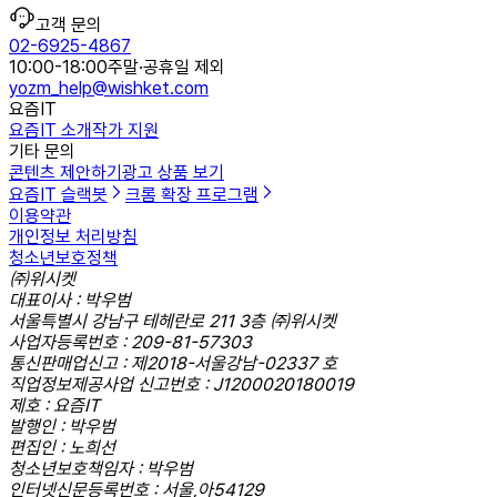
고객 문의
02-6925-4867
10:00-18:00
주말·공휴일 제외
yozm_help@wishket.com
요즘IT
요즘IT 소개
작가 지원
기타 문의
콘텐츠 제안하기
광고 상품 보기
요즘IT 슬랙봇
크롬 확장 프로그램
이용약관
개인정보 처리방침
청소년보호정책
㈜위시켓
대표이사 : 박우범
서울특별시 강남구 테헤란로 211 3층 ㈜위시켓
사업자등록번호 : 209-81-57303
통신판매업신고 : 제2018-서울강남-02337 호
직업정보제공사업 신고번호 : J1200020180019
제호 : 요즘IT
발행인 : 박우범
편집인 : 노희선
청소년보호책임자 : 박우범
인터넷신문등록번호 : 서울,아54129