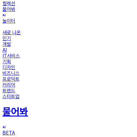
컬렉션
물어봐
놀이터
새로 나온
인기
개발
AI
IT서비스
기획
디자인
비즈니스
프로덕트
커리어
트렌드
스타트업
물어봐
BETA