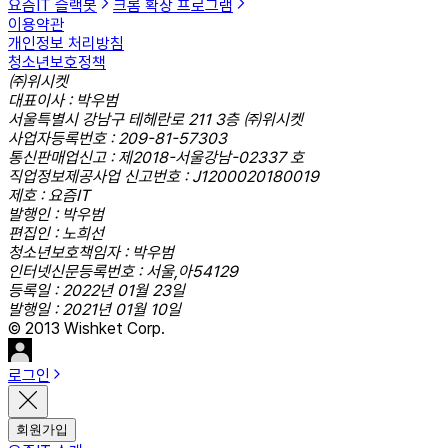
요즘IT 슬랙봇
크롬 확장 프로그램
이용약관
개인정보 처리방침
청소년보호정책
㈜위시켓
대표이사 : 박우범
서울특별시 강남구 테헤란로 211 3층 ㈜위시켓
사업자등록번호 : 209-81-57303
통신판매업신고 : 제2018-서울강남-02337 호
직업정보제공사업 신고번호 : J1200020180019
제호 : 요즘IT
발행인 : 박우범
편집인 : 노희선
청소년보호책임자 : 박우범
인터넷신문등록번호 : 서울,아54129
등록일 : 2022년 01월 23일
발행일 : 2021년 01월 10일
© 2013 Wishket Corp.
로그인
회원가입