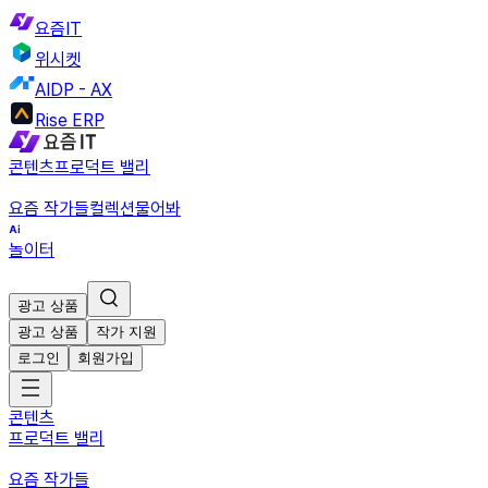
요즘IT
위시켓
AIDP - AX
Rise ERP
콘텐츠
프로덕트 밸리
요즘 작가들
컬렉션
물어봐
놀이터
광고 상품
광고 상품
작가 지원
로그인
회원가입
콘텐츠
프로덕트 밸리
요즘 작가들