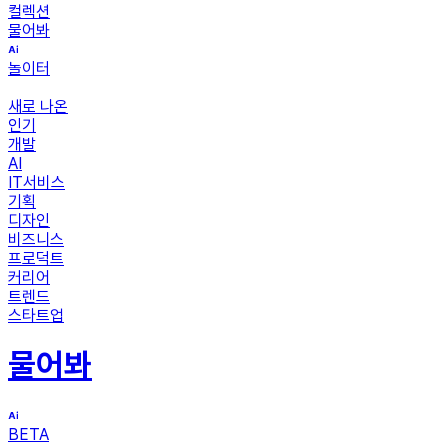
컬렉션
물어봐
놀이터
새로 나온
인기
개발
AI
IT서비스
기획
디자인
비즈니스
프로덕트
커리어
트렌드
스타트업
물어봐
BETA