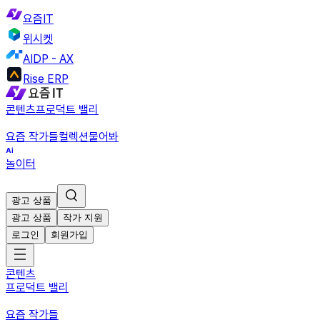
요즘IT
위시켓
AIDP - AX
Rise ERP
콘텐츠
프로덕트 밸리
요즘 작가들
컬렉션
물어봐
놀이터
광고 상품
광고 상품
작가 지원
로그인
회원가입
콘텐츠
프로덕트 밸리
요즘 작가들