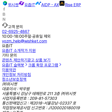
위시켓
요즘IT
AIDP - AX
Rise ERP
고객 문의
02-6925-4867
10:00-18:00
주말·공휴일 제외
yozm_help@wishket.com
요즘IT
요즘IT 소개
작가 지원
기타 문의
콘텐츠 제안하기
광고 상품 보기
요즘IT 슬랙봇
크롬 확장 프로그램
이용약관
개인정보 처리방침
청소년보호정책
㈜위시켓
대표이사 : 박우범
서울특별시 강남구 테헤란로 211 3층 ㈜위시켓
사업자등록번호 : 209-81-57303
통신판매업신고 : 제2018-서울강남-02337 호
직업정보제공사업 신고번호 : J1200020180019