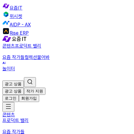
요즘IT
위시켓
AIDP - AX
Rise ERP
콘텐츠
프로덕트 밸리
요즘 작가들
컬렉션
물어봐
놀이터
광고 상품
광고 상품
작가 지원
로그인
회원가입
콘텐츠
프로덕트 밸리
요즘 작가들