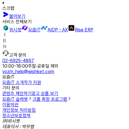
스크랩
물어보기
서비스 전체보기
위시켓
요즘IT
AIDP - AX
Rise ERP
고객 문의
02-6925-4867
10:00-18:00
주말·공휴일 제외
yozm_help@wishket.com
요즘IT
요즘IT 소개
작가 지원
기타 문의
콘텐츠 제안하기
광고 상품 보기
요즘IT 슬랙봇
크롬 확장 프로그램
이용약관
개인정보 처리방침
청소년보호정책
㈜위시켓
대표이사 : 박우범