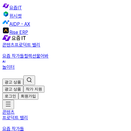
요즘IT
위시켓
AIDP - AX
Rise ERP
콘텐츠
프로덕트 밸리
요즘 작가들
컬렉션
물어봐
놀이터
광고 상품
광고 상품
작가 지원
로그인
회원가입
콘텐츠
프로덕트 밸리
요즘 작가들