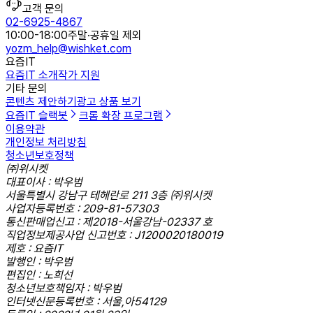
고객 문의
02-6925-4867
10:00-18:00
주말·공휴일 제외
yozm_help@wishket.com
요즘IT
요즘IT 소개
작가 지원
기타 문의
콘텐츠 제안하기
광고 상품 보기
요즘IT 슬랙봇
크롬 확장 프로그램
이용약관
개인정보 처리방침
청소년보호정책
㈜위시켓
대표이사 : 박우범
서울특별시 강남구 테헤란로 211 3층 ㈜위시켓
사업자등록번호 : 209-81-57303
통신판매업신고 : 제2018-서울강남-02337 호
직업정보제공사업 신고번호 : J1200020180019
제호 : 요즘IT
발행인 : 박우범
편집인 : 노희선
청소년보호책임자 : 박우범
인터넷신문등록번호 : 서울,아54129