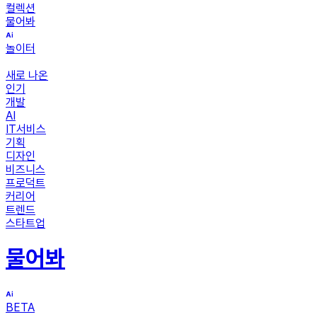
컬렉션
물어봐
놀이터
새로 나온
인기
개발
AI
IT서비스
기획
디자인
비즈니스
프로덕트
커리어
트렌드
스타트업
물어봐
BETA