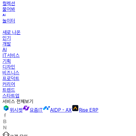
컬렉션
물어봐
놀이터
새로 나온
인기
개발
AI
IT서비스
기획
디자인
비즈니스
프로덕트
커리어
트렌드
스타트업
서비스 전체보기
위시켓
요즘IT
AIDP - AX
Rise ERP