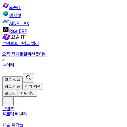
요즘IT
위시켓
AIDP - AX
Rise ERP
콘텐츠
프로덕트 밸리
요즘 작가들
컬렉션
물어봐
놀이터
광고 상품
광고 상품
작가 지원
로그인
회원가입
콘텐츠
프로덕트 밸리
요즘 작가들