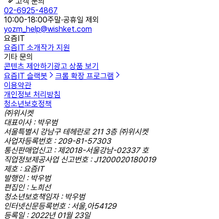
고객 문의
02-6925-4867
10:00-18:00
주말·공휴일 제외
yozm_help@wishket.com
요즘IT
요즘IT 소개
작가 지원
기타 문의
콘텐츠 제안하기
광고 상품 보기
요즘IT 슬랙봇
크롬 확장 프로그램
이용약관
개인정보 처리방침
청소년보호정책
㈜위시켓
대표이사 : 박우범
서울특별시 강남구 테헤란로 211 3층 ㈜위시켓
사업자등록번호 : 209-81-57303
통신판매업신고 : 제2018-서울강남-02337 호
직업정보제공사업 신고번호 : J1200020180019
제호 : 요즘IT
발행인 : 박우범
편집인 : 노희선
청소년보호책임자 : 박우범
인터넷신문등록번호 : 서울,아54129
등록일 : 2022년 01월 23일