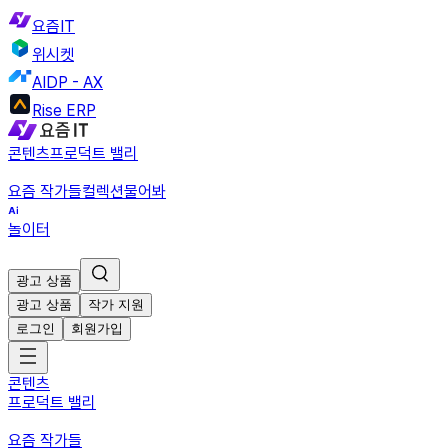
요즘IT
위시켓
AIDP - AX
Rise ERP
콘텐츠
프로덕트 밸리
요즘 작가들
컬렉션
물어봐
놀이터
광고 상품
광고 상품
작가 지원
로그인
회원가입
콘텐츠
프로덕트 밸리
요즘 작가들