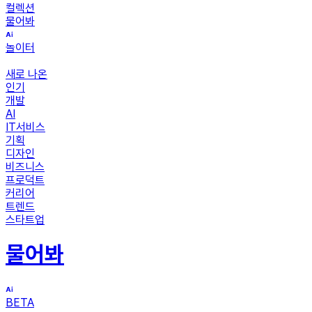
컬렉션
물어봐
놀이터
새로 나온
인기
개발
AI
IT서비스
기획
디자인
비즈니스
프로덕트
커리어
트렌드
스타트업
물어봐
BETA