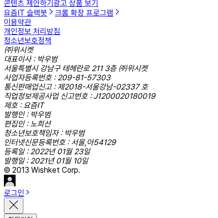
콘텐츠 제안하기
광고 상품 보기
요즘IT 슬랙봇
크롬 확장 프로그램
이용약관
개인정보 처리방침
청소년보호정책
㈜위시켓
대표이사 : 박우범
서울특별시 강남구 테헤란로 211 3층 ㈜위시켓
사업자등록번호 : 209-81-57303
통신판매업신고 : 제2018-서울강남-02337 호
직업정보제공사업 신고번호 : J1200020180019
제호 : 요즘IT
발행인 : 박우범
편집인 : 노희선
청소년보호책임자 : 박우범
인터넷신문등록번호 : 서울,아54129
등록일 : 2022년 01월 23일
발행일 : 2021년 01월 10일
© 2013 Wishket Corp.
로그인