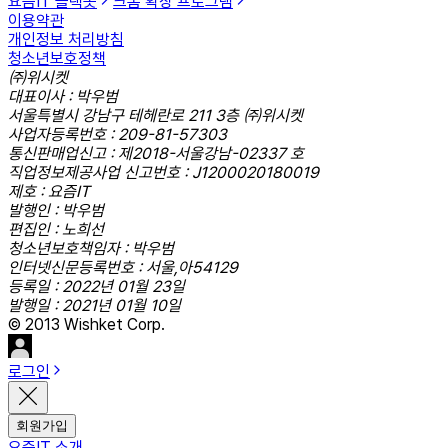
요즘IT 슬랙봇
크롬 확장 프로그램
이용약관
개인정보 처리방침
청소년보호정책
㈜위시켓
대표이사 : 박우범
서울특별시 강남구 테헤란로 211 3층 ㈜위시켓
사업자등록번호 : 209-81-57303
통신판매업신고 : 제2018-서울강남-02337 호
직업정보제공사업 신고번호 : J1200020180019
제호 : 요즘IT
발행인 : 박우범
편집인 : 노희선
청소년보호책임자 : 박우범
인터넷신문등록번호 : 서울,아54129
등록일 : 2022년 01월 23일
발행일 : 2021년 01월 10일
© 2013 Wishket Corp.
로그인
회원가입
요즘IT 소개