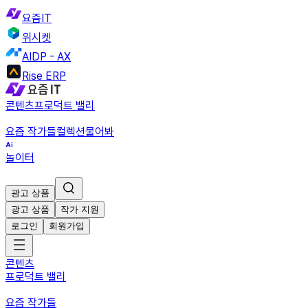
요즘IT
위시켓
AIDP - AX
Rise ERP
콘텐츠
프로덕트 밸리
요즘 작가들
컬렉션
물어봐
놀이터
광고 상품
광고 상품
작가 지원
로그인
회원가입
콘텐츠
프로덕트 밸리
요즘 작가들