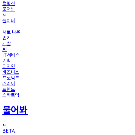
컬렉션
물어봐
놀이터
새로 나온
인기
개발
AI
IT서비스
기획
디자인
비즈니스
프로덕트
커리어
트렌드
스타트업
물어봐
BETA