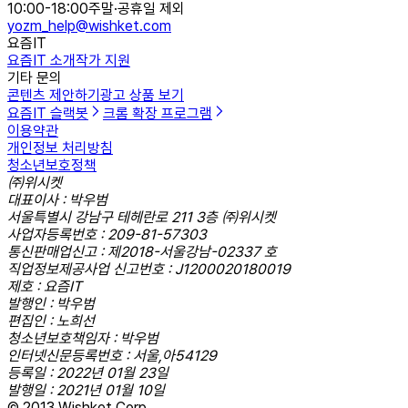
10:00-18:00
주말·공휴일 제외
yozm_help@wishket.com
요즘IT
요즘IT 소개
작가 지원
기타 문의
콘텐츠 제안하기
광고 상품 보기
요즘IT 슬랙봇
크롬 확장 프로그램
이용약관
개인정보 처리방침
청소년보호정책
㈜위시켓
대표이사 : 박우범
서울특별시 강남구 테헤란로 211 3층 ㈜위시켓
사업자등록번호 : 209-81-57303
통신판매업신고 : 제2018-서울강남-02337 호
직업정보제공사업 신고번호 : J1200020180019
제호 : 요즘IT
발행인 : 박우범
편집인 : 노희선
청소년보호책임자 : 박우범
인터넷신문등록번호 : 서울,아54129
등록일 : 2022년 01월 23일
발행일 : 2021년 01월 10일
© 2013 Wishket Corp.