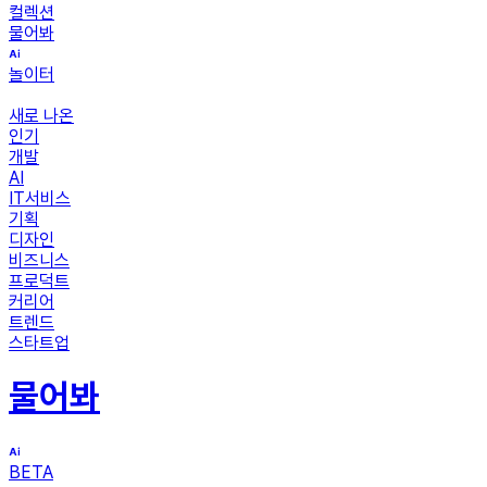
컬렉션
물어봐
놀이터
새로 나온
인기
개발
AI
IT서비스
기획
디자인
비즈니스
프로덕트
커리어
트렌드
스타트업
물어봐
BETA