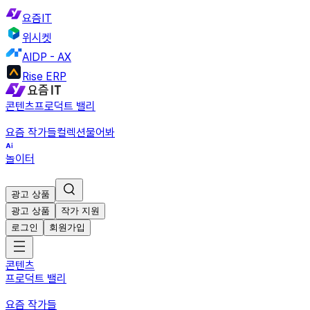
요즘IT
위시켓
AIDP - AX
Rise ERP
콘텐츠
프로덕트 밸리
요즘 작가들
컬렉션
물어봐
놀이터
광고 상품
광고 상품
작가 지원
로그인
회원가입
콘텐츠
프로덕트 밸리
요즘 작가들