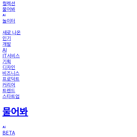
컬렉션
물어봐
놀이터
새로 나온
인기
개발
AI
IT서비스
기획
디자인
비즈니스
프로덕트
커리어
트렌드
스타트업
물어봐
BETA