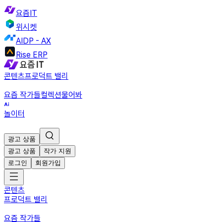
요즘IT
위시켓
AIDP - AX
Rise ERP
콘텐츠
프로덕트 밸리
요즘 작가들
컬렉션
물어봐
놀이터
광고 상품
광고 상품
작가 지원
로그인
회원가입
콘텐츠
프로덕트 밸리
요즘 작가들