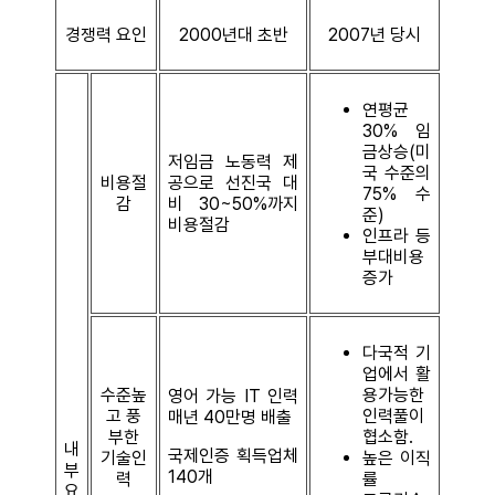
경쟁력 요인
2000년대 초반
2007년 당시
연평균
30% 임
금상승(미
저임금 노동력 제
국 수준의
비용절
공으로 선진국 대
75% 수
감
비 30~50%까지
준)
비용절감
인프라 등
부대비용
증가
다국적 기
업에서 활
수준높
용가능한
영어 가능 IT 인력
고 풍
인력풀이
매년 40만명 배출
부한
협소함.
내
국제인증 획득업체
기술인
높은 이직
부
140개
력
률
요