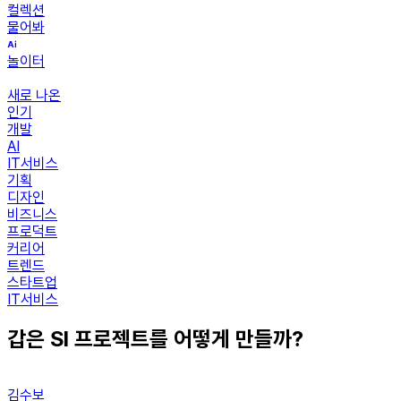
컬렉션
물어봐
놀이터
새로 나온
인기
개발
AI
IT서비스
기획
디자인
비즈니스
프로덕트
커리어
트렌드
스타트업
IT서비스
갑은 SI 프로젝트를 어떻게 만들까?
김수보