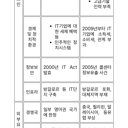
고급기술
인
인력 부족
IT기업에 대
경제
2009년부터 IT
한 세제 혜택
및 정
기업에 소득세,
등
치적
소비세, 관계 부
민주적인 정
환경
과
치시스템
정보보
2000년 IT Act
2005년 콜센터
안
발효
정보유출 사건
방갈로르 등 IT단
방갈로르 포화,
인프라
지 구축
대체지역 부재
중국, 필리핀, 말
일부 영어권 국가
경쟁국
레이시아, 동유
외
에 한정
렵 부상
부
요