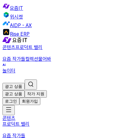
요즘IT
위시켓
AIDP - AX
Rise ERP
콘텐츠
프로덕트 밸리
요즘 작가들
컬렉션
물어봐
놀이터
광고 상품
광고 상품
작가 지원
로그인
회원가입
콘텐츠
프로덕트 밸리
요즘 작가들