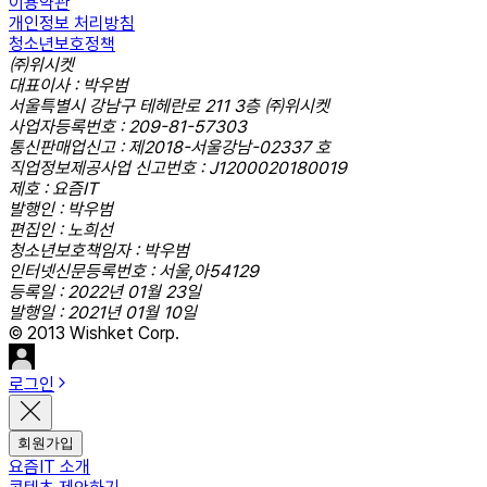
이용약관
개인정보 처리방침
청소년보호정책
㈜위시켓
대표이사 : 박우범
서울특별시 강남구 테헤란로 211 3층 ㈜위시켓
사업자등록번호 : 209-81-57303
통신판매업신고 : 제2018-서울강남-02337 호
직업정보제공사업 신고번호 : J1200020180019
제호 : 요즘IT
발행인 : 박우범
편집인 : 노희선
청소년보호책임자 : 박우범
인터넷신문등록번호 : 서울,아54129
등록일 : 2022년 01월 23일
발행일 : 2021년 01월 10일
© 2013 Wishket Corp.
로그인
회원가입
요즘IT 소개