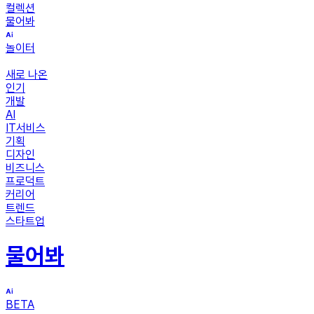
컬렉션
물어봐
놀이터
새로 나온
인기
개발
AI
IT서비스
기획
디자인
비즈니스
프로덕트
커리어
트렌드
스타트업
물어봐
BETA