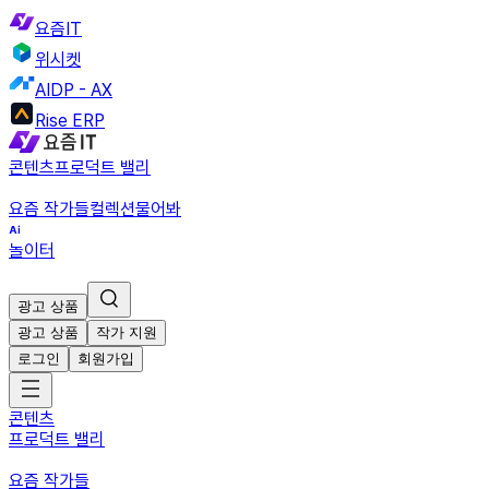
요즘IT
위시켓
AIDP - AX
Rise ERP
콘텐츠
프로덕트 밸리
요즘 작가들
컬렉션
물어봐
놀이터
광고 상품
광고 상품
작가 지원
로그인
회원가입
콘텐츠
프로덕트 밸리
요즘 작가들