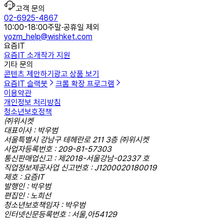
고객 문의
02-6925-4867
10:00-18:00
주말·공휴일 제외
yozm_help@wishket.com
요즘IT
요즘IT 소개
작가 지원
기타 문의
콘텐츠 제안하기
광고 상품 보기
요즘IT 슬랙봇
크롬 확장 프로그램
이용약관
개인정보 처리방침
청소년보호정책
㈜위시켓
대표이사 : 박우범
서울특별시 강남구 테헤란로 211 3층 ㈜위시켓
사업자등록번호 : 209-81-57303
통신판매업신고 : 제2018-서울강남-02337 호
직업정보제공사업 신고번호 : J1200020180019
제호 : 요즘IT
발행인 : 박우범
편집인 : 노희선
청소년보호책임자 : 박우범
인터넷신문등록번호 : 서울,아54129