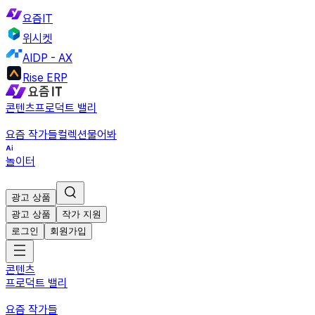
요즘IT
위시켓
AIDP - AX
Rise ERP
콘텐츠
프로덕트 밸리
요즘 작가들
컬렉션
물어봐
놀이터
광고 상품
광고 상품
작가 지원
로그인
회원가입
콘텐츠
프로덕트 밸리
요즘 작가들