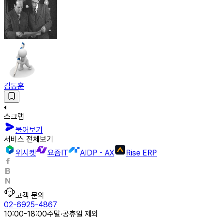
김동훈
스크랩
물어보기
서비스 전체보기
위시켓
요즘IT
AIDP - AX
Rise ERP
고객 문의
02-6925-4867
10:00-18:00
주말·공휴일 제외