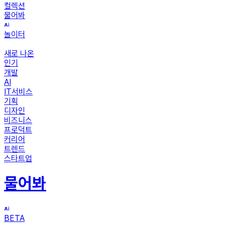
컬렉션
물어봐
놀이터
새로 나온
인기
개발
AI
IT서비스
기획
디자인
비즈니스
프로덕트
커리어
트렌드
스타트업
물어봐
BETA