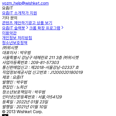
yozm_help@wishket.com
요즘IT
요즘IT 소개
작가 지원
기타 문의
콘텐츠 제안하기
광고 상품 보기
요즘IT 슬랙봇
크롬 확장 프로그램
이용약관
개인정보 처리방침
청소년보호정책
㈜위시켓
대표이사 : 박우범
서울특별시 강남구 테헤란로 211 3층 ㈜위시켓
사업자등록번호 : 209-81-57303
통신판매업신고 : 제2018-서울강남-02337 호
직업정보제공사업 신고번호 : J1200020180019
제호 : 요즘IT
발행인 : 박우범
편집인 : 노희선
청소년보호책임자 : 박우범
인터넷신문등록번호 : 서울,아54129
등록일 : 2022년 01월 23일
발행일 : 2021년 01월 10일
© 2013 Wishket Corp.