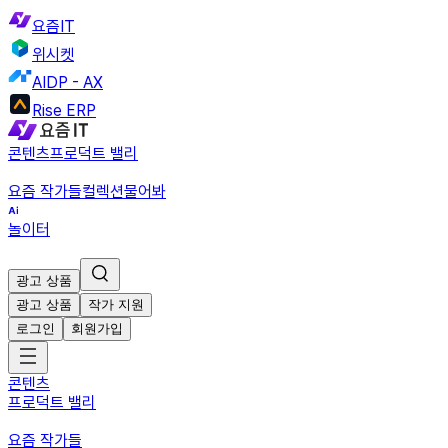
요즘IT
위시켓
AIDP - AX
Rise ERP
콘텐츠
프로덕트 밸리
요즘 작가들
컬렉션
물어봐
놀이터
광고 상품
광고 상품
작가 지원
로그인
회원가입
콘텐츠
프로덕트 밸리
요즘 작가들