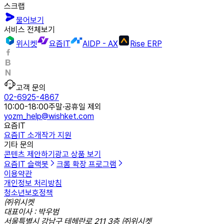
스크랩
물어보기
서비스 전체보기
위시켓
요즘IT
AIDP - AX
Rise ERP
고객 문의
02-6925-4867
10:00-18:00
주말·공휴일 제외
yozm_help@wishket.com
요즘IT
요즘IT 소개
작가 지원
기타 문의
콘텐츠 제안하기
광고 상품 보기
요즘IT 슬랙봇
크롬 확장 프로그램
이용약관
개인정보 처리방침
청소년보호정책
㈜위시켓
대표이사 : 박우범
서울특별시 강남구 테헤란로 211 3층 ㈜위시켓