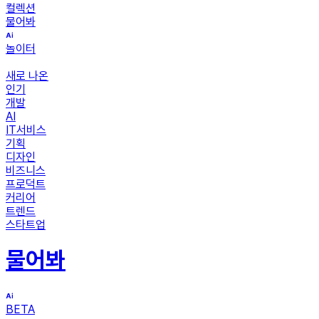
컬렉션
물어봐
놀이터
새로 나온
인기
개발
AI
IT서비스
기획
디자인
비즈니스
프로덕트
커리어
트렌드
스타트업
물어봐
BETA