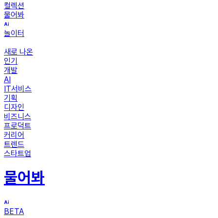
컬렉션
물어봐
놀이터
새로 나온
인기
개발
AI
IT서비스
기획
디자인
비즈니스
프로덕트
커리어
트렌드
스타트업
물어봐
BETA