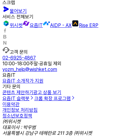
스크랩
물어보기
서비스 전체보기
위시켓
요즘IT
AIDP - AX
Rise ERP
고객 문의
02-6925-4867
10:00-18:00
주말·공휴일 제외
yozm_help@wishket.com
요즘IT
요즘IT 소개
작가 지원
기타 문의
콘텐츠 제안하기
광고 상품 보기
요즘IT 슬랙봇
크롬 확장 프로그램
이용약관
개인정보 처리방침
청소년보호정책
㈜위시켓
대표이사 : 박우범
서울특별시 강남구 테헤란로 211 3층 ㈜위시켓