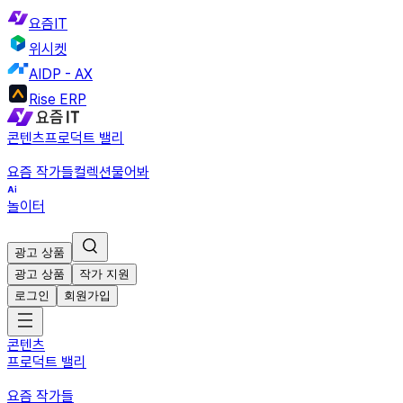
요즘IT
위시켓
AIDP - AX
Rise ERP
콘텐츠
프로덕트 밸리
요즘 작가들
컬렉션
물어봐
놀이터
광고 상품
광고 상품
작가 지원
로그인
회원가입
콘텐츠
프로덕트 밸리
요즘 작가들