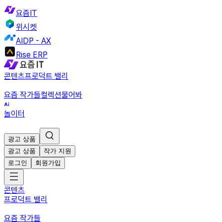
요즘IT
위시켓
AIDP - AX
Rise ERP
콘텐츠
프로덕트 밸리
요즘 작가들
컬렉션
물어봐
놀이터
광고 상품
광고 상품
작가 지원
로그인
회원가입
콘텐츠
프로덕트 밸리
요즘 작가들