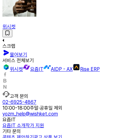
위시켓
스크랩
물어보기
서비스 전체보기
위시켓
요즘IT
AIDP - AX
Rise ERP
고객 문의
02-6925-4867
10:00-18:00
주말·공휴일 제외
yozm_help@wishket.com
요즘IT
요즘IT 소개
작가 지원
기타 문의
콘텐츠 제안하기
광고 상품 보기