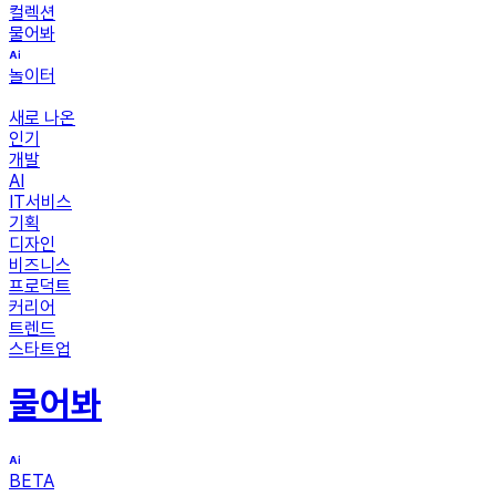
컬렉션
물어봐
놀이터
새로 나온
인기
개발
AI
IT서비스
기획
디자인
비즈니스
프로덕트
커리어
트렌드
스타트업
물어봐
BETA