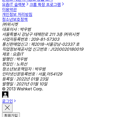
요즘IT 슬랙봇
크롬 확장 프로그램
이용약관
개인정보 처리방침
청소년보호정책
㈜위시켓
대표이사 : 박우범
서울특별시 강남구 테헤란로 211 3층 ㈜위시켓
사업자등록번호 : 209-81-57303
통신판매업신고 : 제2018-서울강남-02337 호
직업정보제공사업 신고번호 : J1200020180019
제호 : 요즘IT
발행인 : 박우범
편집인 : 노희선
청소년보호책임자 : 박우범
인터넷신문등록번호 : 서울,아54129
등록일 : 2022년 01월 23일
발행일 : 2021년 01월 10일
© 2013 Wishket Corp.
로그인
회원가입