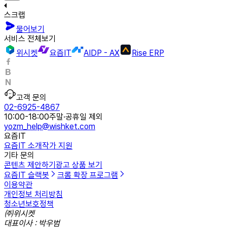
스크랩
물어보기
서비스 전체보기
위시켓
요즘IT
AIDP - AX
Rise ERP
고객 문의
02-6925-4867
10:00-18:00
주말·공휴일 제외
yozm_help@wishket.com
요즘IT
요즘IT 소개
작가 지원
기타 문의
콘텐츠 제안하기
광고 상품 보기
요즘IT 슬랙봇
크롬 확장 프로그램
이용약관
개인정보 처리방침
청소년보호정책
㈜위시켓
대표이사 : 박우범