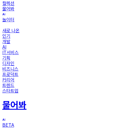
컬렉션
물어봐
놀이터
새로 나온
인기
개발
AI
IT서비스
기획
디자인
비즈니스
프로덕트
커리어
트렌드
스타트업
물어봐
BETA