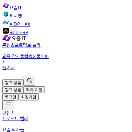
요즘IT
위시켓
AIDP - AX
Rise ERP
콘텐츠
프로덕트 밸리
요즘 작가들
컬렉션
물어봐
놀이터
광고 상품
광고 상품
작가 지원
로그인
회원가입
콘텐츠
프로덕트 밸리
요즘 작가들