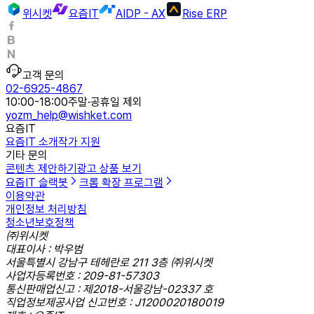
위시켓
요즘IT
AIDP - AX
Rise ERP
고객 문의
02-6925-4867
10:00-18:00
주말·공휴일 제외
yozm_help@wishket.com
요즘IT
요즘IT 소개
작가 지원
기타 문의
콘텐츠 제안하기
광고 상품 보기
요즘IT 슬랙봇
크롬 확장 프로그램
이용약관
개인정보 처리방침
청소년보호정책
㈜위시켓
대표이사 : 박우범
서울특별시 강남구 테헤란로 211 3층 ㈜위시켓
사업자등록번호 : 209-81-57303
통신판매업신고 : 제2018-서울강남-02337 호
직업정보제공사업 신고번호 : J1200020180019