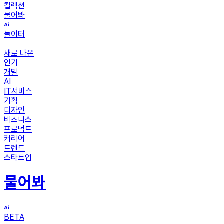
컬렉션
물어봐
놀이터
새로 나온
인기
개발
AI
IT서비스
기획
디자인
비즈니스
프로덕트
커리어
트렌드
스타트업
물어봐
BETA