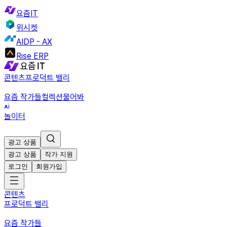
요즘IT
위시켓
AIDP - AX
Rise ERP
콘텐츠
프로덕트 밸리
요즘 작가들
컬렉션
물어봐
놀이터
광고 상품
광고 상품
작가 지원
로그인
회원가입
콘텐츠
프로덕트 밸리
요즘 작가들