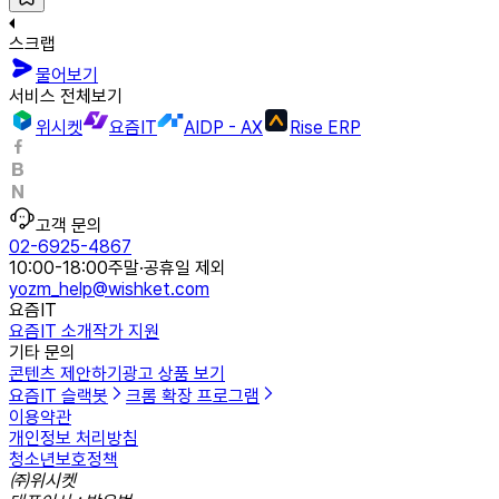
스크랩
물어보기
서비스 전체보기
위시켓
요즘IT
AIDP - AX
Rise ERP
고객 문의
02-6925-4867
10:00-18:00
주말·공휴일 제외
yozm_help@wishket.com
요즘IT
요즘IT 소개
작가 지원
기타 문의
콘텐츠 제안하기
광고 상품 보기
요즘IT 슬랙봇
크롬 확장 프로그램
이용약관
개인정보 처리방침
청소년보호정책
㈜위시켓