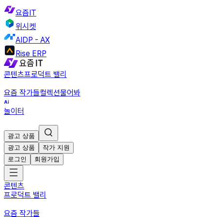
요즘IT
위시켓
AIDP - AX
Rise ERP
콘텐츠
프로덕트 밸리
요즘 작가들
컬렉션
물어봐
놀이터
광고 상품
광고 상품
작가 지원
로그인
회원가입
콘텐츠
프로덕트 밸리
요즘 작가들