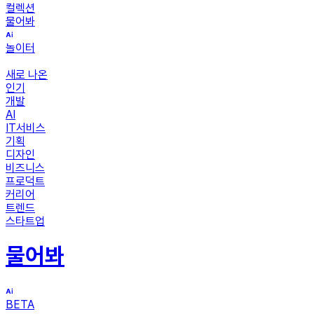
컬렉션
물어봐
놀이터
새로 나온
인기
개발
AI
IT서비스
기획
디자인
비즈니스
프로덕트
커리어
트렌드
스타트업
물어봐
BETA