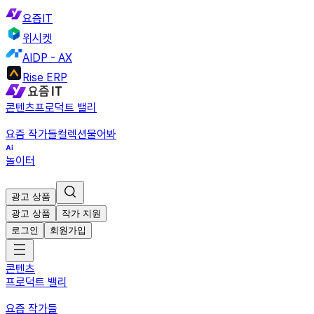
요즘IT
위시켓
AIDP - AX
Rise ERP
콘텐츠
프로덕트 밸리
요즘 작가들
컬렉션
물어봐
놀이터
광고 상품
광고 상품
작가 지원
로그인
회원가입
콘텐츠
프로덕트 밸리
요즘 작가들