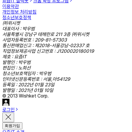
요즘IT 슬랙봇
크롬 확장 프로그램
이용약관
개인정보 처리방침
청소년보호정책
㈜위시켓
대표이사 : 박우범
서울특별시 강남구 테헤란로 211 3층 ㈜위시켓
사업자등록번호 : 209-81-57303
통신판매업신고 : 제2018-서울강남-02337 호
직업정보제공사업 신고번호 : J1200020180019
제호 : 요즘IT
발행인 : 박우범
편집인 : 노희선
청소년보호책임자 : 박우범
인터넷신문등록번호 : 서울,아54129
등록일 : 2022년 01월 23일
발행일 : 2021년 01월 10일
© 2013 Wishket Corp.
로그인
회원가입