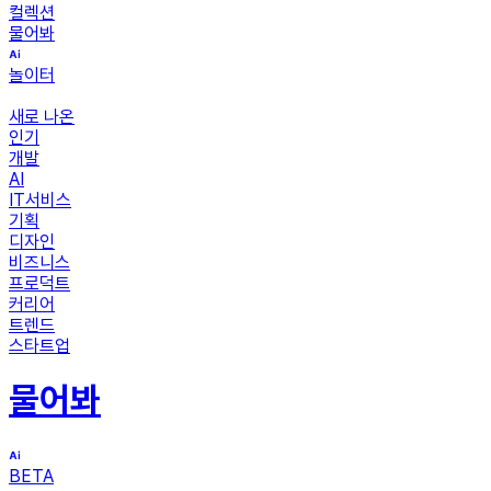
컬렉션
물어봐
놀이터
새로 나온
인기
개발
AI
IT서비스
기획
디자인
비즈니스
프로덕트
커리어
트렌드
스타트업
물어봐
BETA