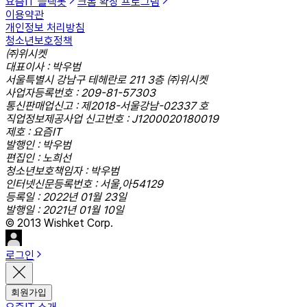
요즘IT 슬랙봇
크롬 확장 프로그램
이용약관
개인정보 처리방침
청소년보호정책
㈜위시켓
대표이사 : 박우범
서울특별시 강남구 테헤란로 211 3층 ㈜위시켓
사업자등록번호 : 209-81-57303
통신판매업신고 : 제2018-서울강남-02337 호
직업정보제공사업 신고번호 : J1200020180019
제호 : 요즘IT
발행인 : 박우범
편집인 : 노희선
청소년보호책임자 : 박우범
인터넷신문등록번호 : 서울,아54129
등록일 : 2022년 01월 23일
발행일 : 2021년 01월 10일
© 2013 Wishket Corp.
로그인
회원가입