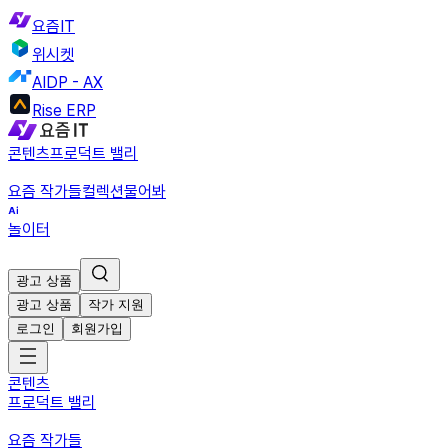
요즘IT
위시켓
AIDP - AX
Rise ERP
콘텐츠
프로덕트 밸리
요즘 작가들
컬렉션
물어봐
놀이터
광고 상품
광고 상품
작가 지원
로그인
회원가입
콘텐츠
프로덕트 밸리
요즘 작가들