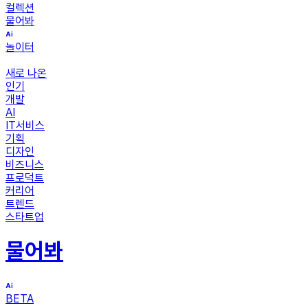
컬렉션
물어봐
놀이터
새로 나온
인기
개발
AI
IT서비스
기획
디자인
비즈니스
프로덕트
커리어
트렌드
스타트업
물어봐
BETA