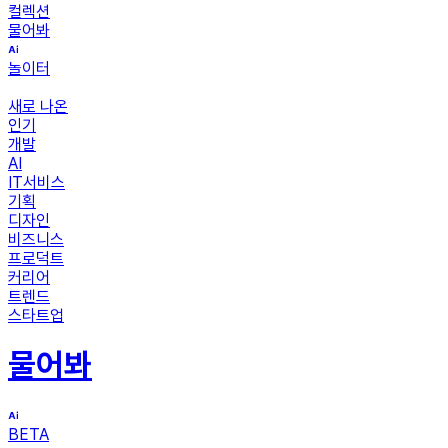
컬렉션
물어봐
놀이터
새로 나온
인기
개발
AI
IT서비스
기획
디자인
비즈니스
프로덕트
커리어
트렌드
스타트업
물어봐
BETA