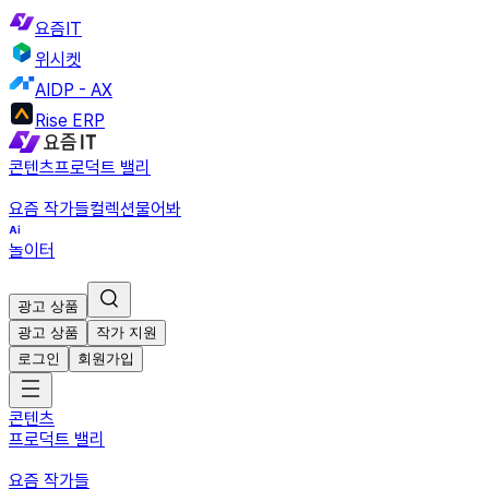
요즘IT
위시켓
AIDP - AX
Rise ERP
콘텐츠
프로덕트 밸리
요즘 작가들
컬렉션
물어봐
놀이터
광고 상품
광고 상품
작가 지원
로그인
회원가입
콘텐츠
프로덕트 밸리
요즘 작가들