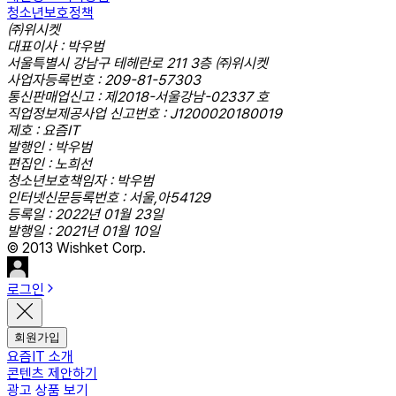
청소년보호정책
㈜위시켓
대표이사 : 박우범
서울특별시 강남구 테헤란로 211 3층 ㈜위시켓
사업자등록번호 : 209-81-57303
통신판매업신고 : 제2018-서울강남-02337 호
직업정보제공사업 신고번호 : J1200020180019
제호 : 요즘IT
발행인 : 박우범
편집인 : 노희선
청소년보호책임자 : 박우범
인터넷신문등록번호 : 서울,아54129
등록일 : 2022년 01월 23일
발행일 : 2021년 01월 10일
© 2013 Wishket Corp.
로그인
회원가입
요즘IT 소개
콘텐츠 제안하기
광고 상품 보기