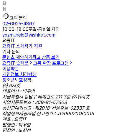
고객 문의
02-6925-4867
10:00-18:00
주말·공휴일 제외
yozm_help@wishket.com
요즘IT
요즘IT 소개
작가 지원
기타 문의
콘텐츠 제안하기
광고 상품 보기
요즘IT 슬랙봇
크롬 확장 프로그램
이용약관
개인정보 처리방침
청소년보호정책
㈜위시켓
대표이사 : 박우범
서울특별시 강남구 테헤란로 211 3층 ㈜위시켓
사업자등록번호 : 209-81-57303
통신판매업신고 : 제2018-서울강남-02337 호
직업정보제공사업 신고번호 : J1200020180019
제호 : 요즘IT
발행인 : 박우범
편집인 : 노희선