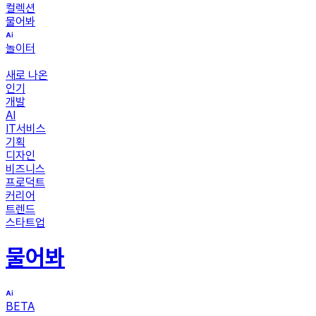
컬렉션
물어봐
놀이터
새로 나온
인기
개발
AI
IT서비스
기획
디자인
비즈니스
프로덕트
커리어
트렌드
스타트업
물어봐
BETA