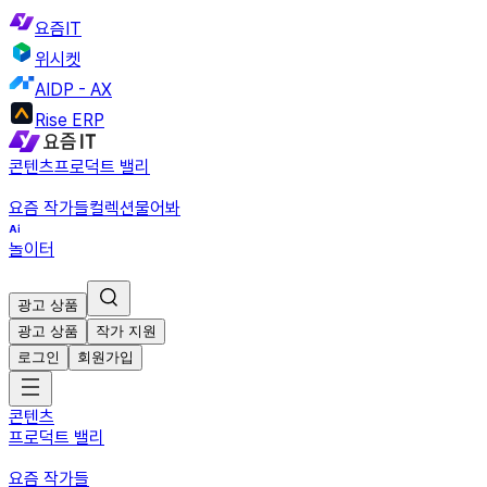
요즘IT
위시켓
AIDP - AX
Rise ERP
콘텐츠
프로덕트 밸리
요즘 작가들
컬렉션
물어봐
놀이터
광고 상품
광고 상품
작가 지원
로그인
회원가입
콘텐츠
프로덕트 밸리
요즘 작가들