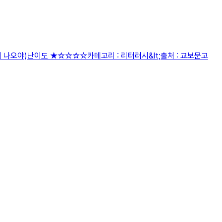
치 나오야)난이도 ★☆☆☆☆카테고리 : 리터러시&lt;출처 : 교보문고