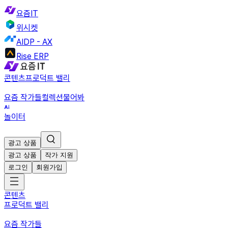
요즘IT
위시켓
AIDP - AX
Rise ERP
콘텐츠
프로덕트 밸리
요즘 작가들
컬렉션
물어봐
놀이터
광고 상품
광고 상품
작가 지원
로그인
회원가입
콘텐츠
프로덕트 밸리
요즘 작가들