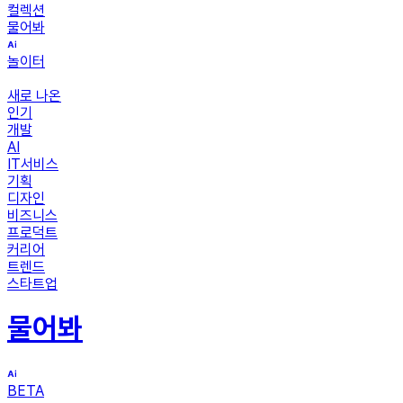
컬렉션
물어봐
놀이터
새로 나온
인기
개발
AI
IT서비스
기획
디자인
비즈니스
프로덕트
커리어
트렌드
스타트업
물어봐
BETA