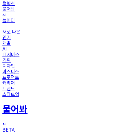
컬렉션
물어봐
놀이터
새로 나온
인기
개발
AI
IT서비스
기획
디자인
비즈니스
프로덕트
커리어
트렌드
스타트업
물어봐
BETA