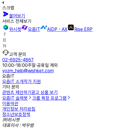
스크랩
물어보기
서비스 전체보기
위시켓
요즘IT
AIDP - AX
Rise ERP
고객 문의
02-6925-4867
10:00-18:00
주말·공휴일 제외
yozm_help@wishket.com
요즘IT
요즘IT 소개
작가 지원
기타 문의
콘텐츠 제안하기
광고 상품 보기
요즘IT 슬랙봇
크롬 확장 프로그램
이용약관
개인정보 처리방침
청소년보호정책
㈜위시켓
대표이사 : 박우범