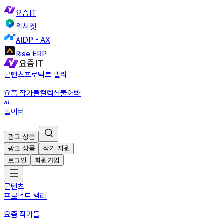
요즘IT
위시켓
AIDP - AX
Rise ERP
콘텐츠
프로덕트 밸리
요즘 작가들
컬렉션
물어봐
놀이터
광고 상품
광고 상품
작가 지원
로그인
회원가입
콘텐츠
프로덕트 밸리
요즘 작가들