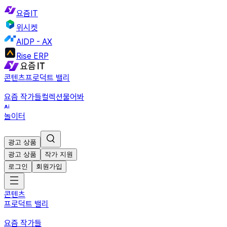
요즘IT
위시켓
AIDP - AX
Rise ERP
콘텐츠
프로덕트 밸리
요즘 작가들
컬렉션
물어봐
놀이터
광고 상품
광고 상품
작가 지원
로그인
회원가입
콘텐츠
프로덕트 밸리
요즘 작가들