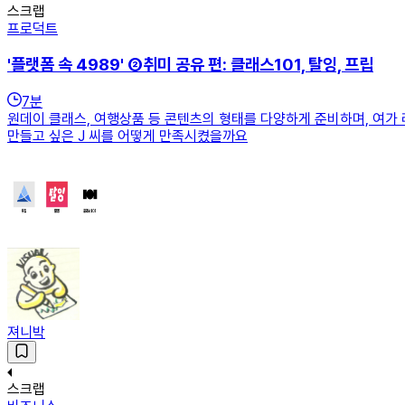
스크랩
프로덕트
'플랫폼 속 4989' ②취미 공유 편: 클래스101, 탈잉, 프립
7
분
원데이 클래스, 여행상품 등 콘텐츠의 형태를 다양하게 준비하며, 여가
만들고 싶은 J 씨를 어떻게 만족시켰을까요
져니박
스크랩