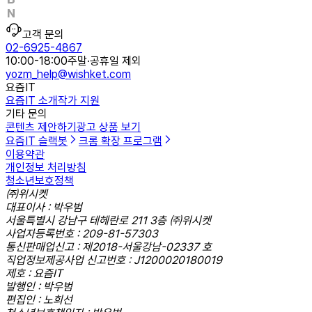
고객 문의
02-6925-4867
10:00-18:00
주말·공휴일 제외
yozm_help@wishket.com
요즘IT
요즘IT 소개
작가 지원
기타 문의
콘텐츠 제안하기
광고 상품 보기
요즘IT 슬랙봇
크롬 확장 프로그램
이용약관
개인정보 처리방침
청소년보호정책
㈜위시켓
대표이사 : 박우범
서울특별시 강남구 테헤란로 211 3층 ㈜위시켓
사업자등록번호 : 209-81-57303
통신판매업신고 : 제2018-서울강남-02337 호
직업정보제공사업 신고번호 : J1200020180019
제호 : 요즘IT
발행인 : 박우범
편집인 : 노희선