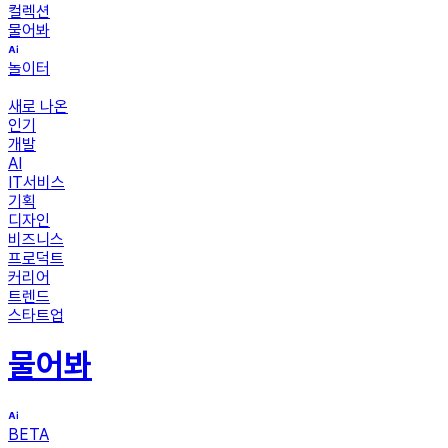
컬렉션
물어봐
놀이터
새로 나온
인기
개발
AI
IT서비스
기획
디자인
비즈니스
프로덕트
커리어
트렌드
스타트업
물어봐
BETA