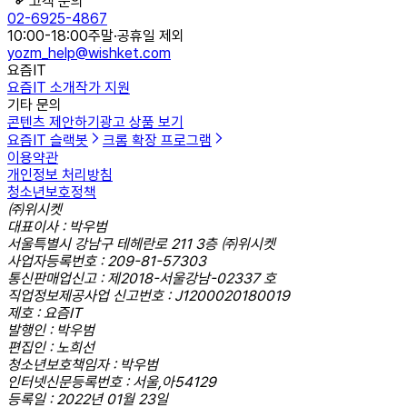
고객 문의
02-6925-4867
10:00-18:00
주말·공휴일 제외
yozm_help@wishket.com
요즘IT
요즘IT 소개
작가 지원
기타 문의
콘텐츠 제안하기
광고 상품 보기
요즘IT 슬랙봇
크롬 확장 프로그램
이용약관
개인정보 처리방침
청소년보호정책
㈜위시켓
대표이사 : 박우범
서울특별시 강남구 테헤란로 211 3층 ㈜위시켓
사업자등록번호 : 209-81-57303
통신판매업신고 : 제2018-서울강남-02337 호
직업정보제공사업 신고번호 : J1200020180019
제호 : 요즘IT
발행인 : 박우범
편집인 : 노희선
청소년보호책임자 : 박우범
인터넷신문등록번호 : 서울,아54129
등록일 : 2022년 01월 23일