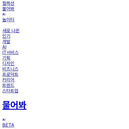
컬렉션
물어봐
놀이터
새로 나온
인기
개발
AI
IT서비스
기획
디자인
비즈니스
프로덕트
커리어
트렌드
스타트업
물어봐
BETA