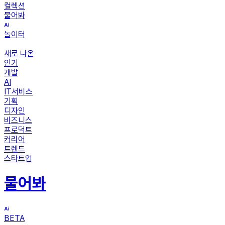
컬렉션
물어봐
놀이터
새로 나온
인기
개발
AI
IT서비스
기획
디자인
비즈니스
프로덕트
커리어
트렌드
스타트업
물어봐
BETA