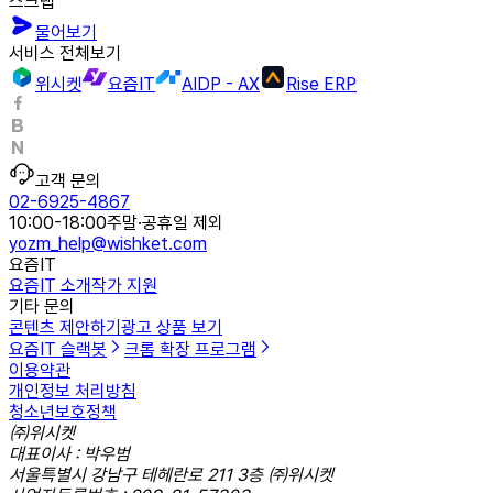
스크랩
물어보기
서비스 전체보기
위시켓
요즘IT
AIDP - AX
Rise ERP
고객 문의
02-6925-4867
10:00-18:00
주말·공휴일 제외
yozm_help@wishket.com
요즘IT
요즘IT 소개
작가 지원
기타 문의
콘텐츠 제안하기
광고 상품 보기
요즘IT 슬랙봇
크롬 확장 프로그램
이용약관
개인정보 처리방침
청소년보호정책
㈜위시켓
대표이사 : 박우범
서울특별시 강남구 테헤란로 211 3층 ㈜위시켓