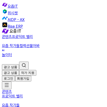
요즘IT
위시켓
AIDP - AX
Rise ERP
콘텐츠
프로덕트 밸리
요즘 작가들
컬렉션
물어봐
놀이터
광고 상품
광고 상품
작가 지원
로그인
회원가입
콘텐츠
프로덕트 밸리
요즘 작가들