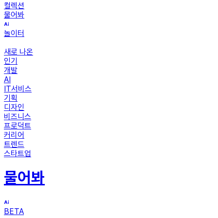
컬렉션
물어봐
놀이터
새로 나온
인기
개발
AI
IT서비스
기획
디자인
비즈니스
프로덕트
커리어
트렌드
스타트업
물어봐
BETA