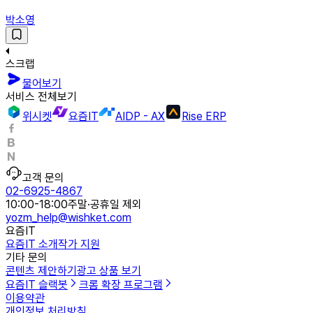
박소영
스크랩
물어보기
서비스 전체보기
위시켓
요즘IT
AIDP - AX
Rise ERP
고객 문의
02-6925-4867
10:00-18:00
주말·공휴일 제외
yozm_help@wishket.com
요즘IT
요즘IT 소개
작가 지원
기타 문의
콘텐츠 제안하기
광고 상품 보기
요즘IT 슬랙봇
크롬 확장 프로그램
이용약관
개인정보 처리방침