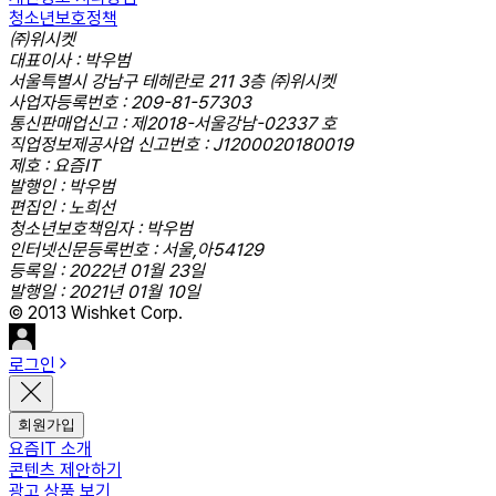
청소년보호정책
㈜위시켓
대표이사 : 박우범
서울특별시 강남구 테헤란로 211 3층 ㈜위시켓
사업자등록번호 : 209-81-57303
통신판매업신고 : 제2018-서울강남-02337 호
직업정보제공사업 신고번호 : J1200020180019
제호 : 요즘IT
발행인 : 박우범
편집인 : 노희선
청소년보호책임자 : 박우범
인터넷신문등록번호 : 서울,아54129
등록일 : 2022년 01월 23일
발행일 : 2021년 01월 10일
© 2013 Wishket Corp.
로그인
회원가입
요즘IT 소개
콘텐츠 제안하기
광고 상품 보기