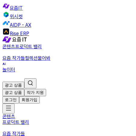
요즘IT
위시켓
AIDP - AX
Rise ERP
콘텐츠
프로덕트 밸리
요즘 작가들
컬렉션
물어봐
놀이터
광고 상품
광고 상품
작가 지원
로그인
회원가입
콘텐츠
프로덕트 밸리
요즘 작가들