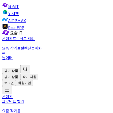
요즘IT
위시켓
AIDP - AX
Rise ERP
콘텐츠
프로덕트 밸리
요즘 작가들
컬렉션
물어봐
놀이터
광고 상품
광고 상품
작가 지원
로그인
회원가입
콘텐츠
프로덕트 밸리
요즘 작가들