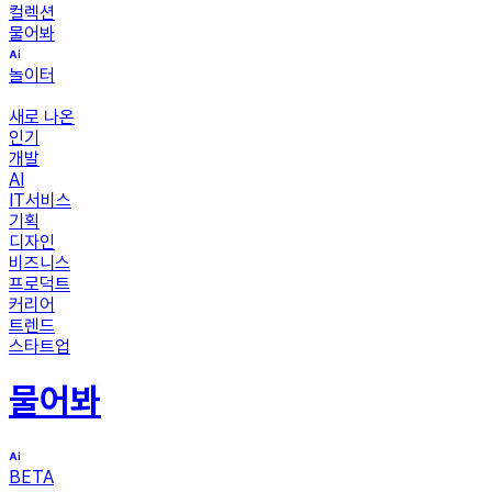
컬렉션
물어봐
놀이터
새로 나온
인기
개발
AI
IT서비스
기획
디자인
비즈니스
프로덕트
커리어
트렌드
스타트업
물어봐
BETA