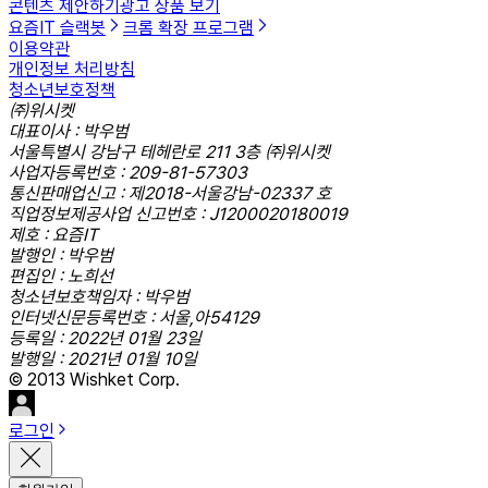
콘텐츠 제안하기
광고 상품 보기
요즘IT 슬랙봇
크롬 확장 프로그램
이용약관
개인정보 처리방침
청소년보호정책
㈜위시켓
대표이사 : 박우범
서울특별시 강남구 테헤란로 211 3층 ㈜위시켓
사업자등록번호 : 209-81-57303
통신판매업신고 : 제2018-서울강남-02337 호
직업정보제공사업 신고번호 : J1200020180019
제호 : 요즘IT
발행인 : 박우범
편집인 : 노희선
청소년보호책임자 : 박우범
인터넷신문등록번호 : 서울,아54129
등록일 : 2022년 01월 23일
발행일 : 2021년 01월 10일
© 2013 Wishket Corp.
로그인