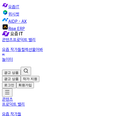
요즘IT
위시켓
AIDP - AX
Rise ERP
콘텐츠
프로덕트 밸리
요즘 작가들
컬렉션
물어봐
놀이터
광고 상품
광고 상품
작가 지원
로그인
회원가입
콘텐츠
프로덕트 밸리
요즘 작가들