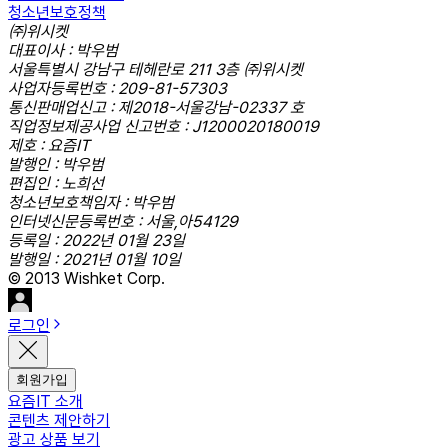
청소년보호정책
㈜위시켓
대표이사 : 박우범
서울특별시 강남구 테헤란로 211 3층 ㈜위시켓
사업자등록번호 : 209-81-57303
통신판매업신고 : 제2018-서울강남-02337 호
직업정보제공사업 신고번호 : J1200020180019
제호 : 요즘IT
발행인 : 박우범
편집인 : 노희선
청소년보호책임자 : 박우범
인터넷신문등록번호 : 서울,아54129
등록일 : 2022년 01월 23일
발행일 : 2021년 01월 10일
© 2013 Wishket Corp.
로그인
회원가입
요즘IT 소개
콘텐츠 제안하기
광고 상품 보기