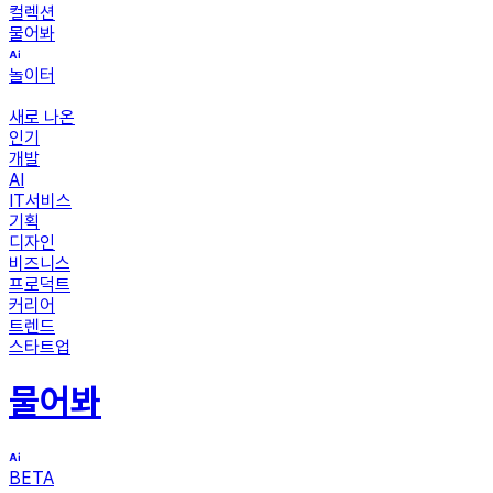
컬렉션
물어봐
놀이터
새로 나온
인기
개발
AI
IT서비스
기획
디자인
비즈니스
프로덕트
커리어
트렌드
스타트업
물어봐
BETA