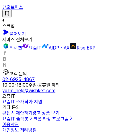
맨오브피스
스크랩
물어보기
서비스 전체보기
위시켓
요즘IT
AIDP - AX
Rise ERP
고객 문의
02-6925-4867
10:00-18:00
주말·공휴일 제외
yozm_help@wishket.com
요즘IT
요즘IT 소개
작가 지원
기타 문의
콘텐츠 제안하기
광고 상품 보기
요즘IT 슬랙봇
크롬 확장 프로그램
이용약관
개인정보 처리방침