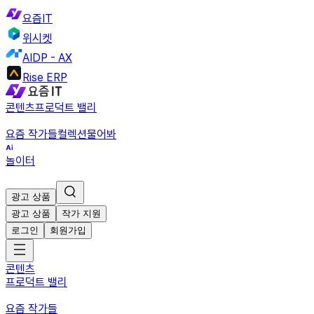
요즘IT
위시켓
AIDP - AX
Rise ERP
콘텐츠
프로덕트 밸리
요즘 작가들
컬렉션
물어봐
놀이터
광고 상품
광고 상품
작가 지원
로그인
회원가입
콘텐츠
프로덕트 밸리
요즘 작가들