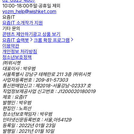
02-6925-4867
10:00-18:00
주말·공휴일 제외
yozm_help@wishket.com
요즘IT
요즘IT 소개
작가 지원
기타 문의
콘텐츠 제안하기
광고 상품 보기
요즘IT 슬랙봇
크롬 확장 프로그램
이용약관
개인정보 처리방침
청소년보호정책
㈜위시켓
대표이사 : 박우범
서울특별시 강남구 테헤란로 211 3층 ㈜위시켓
사업자등록번호 : 209-81-57303
통신판매업신고 : 제2018-서울강남-02337 호
직업정보제공사업 신고번호 : J1200020180019
제호 : 요즘IT
발행인 : 박우범
편집인 : 노희선
청소년보호책임자 : 박우범
인터넷신문등록번호 : 서울,아54129
등록일 : 2022년 01월 23일
발행일 : 2021년 01월 10일