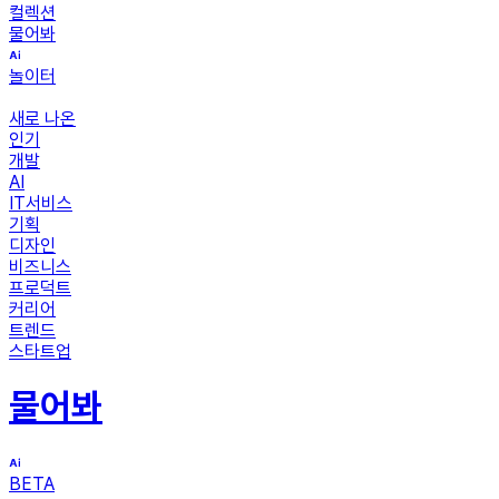
컬렉션
물어봐
놀이터
새로 나온
인기
개발
AI
IT서비스
기획
디자인
비즈니스
프로덕트
커리어
트렌드
스타트업
물어봐
BETA