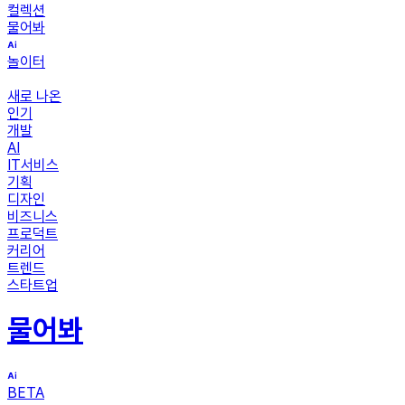
컬렉션
물어봐
놀이터
새로 나온
인기
개발
AI
IT서비스
기획
디자인
비즈니스
프로덕트
커리어
트렌드
스타트업
물어봐
BETA