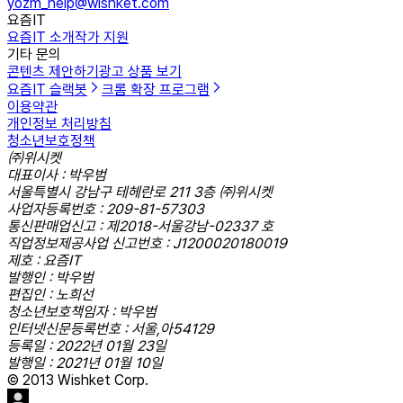
yozm_help@wishket.com
요즘IT
요즘IT 소개
작가 지원
기타 문의
콘텐츠 제안하기
광고 상품 보기
요즘IT 슬랙봇
크롬 확장 프로그램
이용약관
개인정보 처리방침
청소년보호정책
㈜위시켓
대표이사 : 박우범
서울특별시 강남구 테헤란로 211 3층 ㈜위시켓
사업자등록번호 : 209-81-57303
통신판매업신고 : 제2018-서울강남-02337 호
직업정보제공사업 신고번호 : J1200020180019
제호 : 요즘IT
발행인 : 박우범
편집인 : 노희선
청소년보호책임자 : 박우범
인터넷신문등록번호 : 서울,아54129
등록일 : 2022년 01월 23일
발행일 : 2021년 01월 10일
© 2013 Wishket Corp.