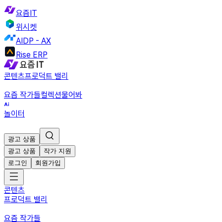
요즘IT
위시켓
AIDP - AX
Rise ERP
콘텐츠
프로덕트 밸리
요즘 작가들
컬렉션
물어봐
놀이터
광고 상품
광고 상품
작가 지원
로그인
회원가입
콘텐츠
프로덕트 밸리
요즘 작가들