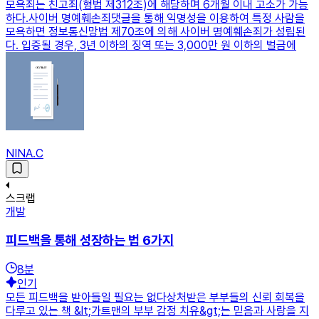
모욕죄는 친고죄(형법 제312조)에 해당하며 6개월 이내 고소가 가능
하다.사이버 명예훼손죄댓글을 통해 익명성을 이용하여 특정 사람을
모욕하면 정보통신망법 제70조에 의해 사이버 명예훼손죄가 성립된
다. 입증될 경우, 3년 이하의 징역 또는 3,000만 원 이하의 벌금에
NINA.C
스크랩
개발
피드백을 통해 성장하는 법 6가지
8
분
인기
모든 피드백을 받아들일 필요는 없다상처받은 부부들의 신뢰 회복을
다루고 있는 책 &lt;가트맨의 부부 감정 치유&gt;는 믿음과 사랑을 지