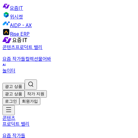
요즘IT
위시켓
AIDP - AX
Rise ERP
콘텐츠
프로덕트 밸리
요즘 작가들
컬렉션
물어봐
놀이터
광고 상품
광고 상품
작가 지원
로그인
회원가입
콘텐츠
프로덕트 밸리
요즘 작가들