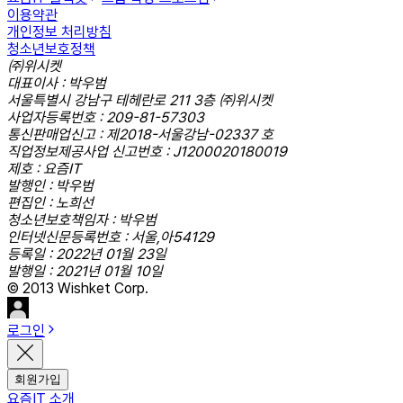
이용약관
개인정보 처리방침
청소년보호정책
㈜위시켓
대표이사 : 박우범
서울특별시 강남구 테헤란로 211 3층 ㈜위시켓
사업자등록번호 : 209-81-57303
통신판매업신고 : 제2018-서울강남-02337 호
직업정보제공사업 신고번호 : J1200020180019
제호 : 요즘IT
발행인 : 박우범
편집인 : 노희선
청소년보호책임자 : 박우범
인터넷신문등록번호 : 서울,아54129
등록일 : 2022년 01월 23일
발행일 : 2021년 01월 10일
© 2013 Wishket Corp.
로그인
회원가입
요즘IT 소개