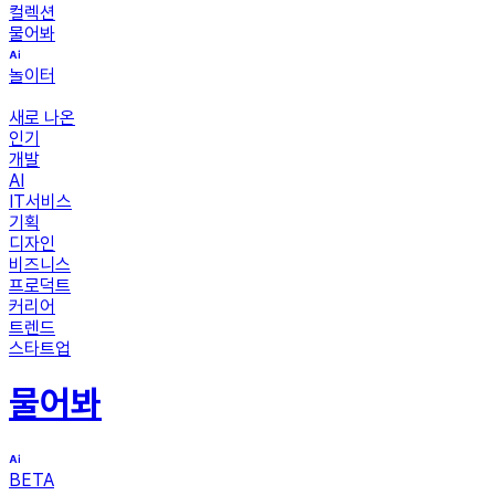
컬렉션
물어봐
놀이터
새로 나온
인기
개발
AI
IT서비스
기획
디자인
비즈니스
프로덕트
커리어
트렌드
스타트업
물어봐
BETA