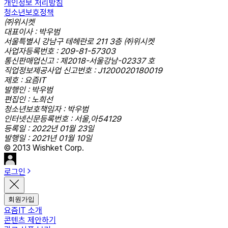
개인정보 처리방침
청소년보호정책
㈜위시켓
대표이사 : 박우범
서울특별시 강남구 테헤란로 211 3층 ㈜위시켓
사업자등록번호 : 209-81-57303
통신판매업신고 : 제2018-서울강남-02337 호
직업정보제공사업 신고번호 : J1200020180019
제호 : 요즘IT
발행인 : 박우범
편집인 : 노희선
청소년보호책임자 : 박우범
인터넷신문등록번호 : 서울,아54129
등록일 : 2022년 01월 23일
발행일 : 2021년 01월 10일
© 2013 Wishket Corp.
로그인
회원가입
요즘IT 소개
콘텐츠 제안하기