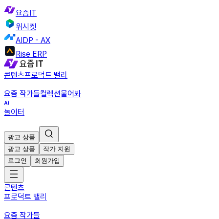
요즘IT
위시켓
AIDP - AX
Rise ERP
콘텐츠
프로덕트 밸리
요즘 작가들
컬렉션
물어봐
놀이터
광고 상품
광고 상품
작가 지원
로그인
회원가입
콘텐츠
프로덕트 밸리
요즘 작가들