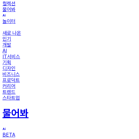
컬렉션
물어봐
놀이터
새로 나온
인기
개발
AI
IT서비스
기획
디자인
비즈니스
프로덕트
커리어
트렌드
스타트업
물어봐
BETA