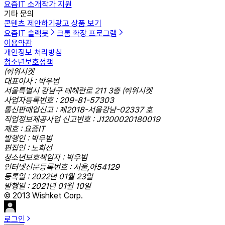
요즘IT 소개
작가 지원
기타 문의
콘텐츠 제안하기
광고 상품 보기
요즘IT 슬랙봇
크롬 확장 프로그램
이용약관
개인정보 처리방침
청소년보호정책
㈜위시켓
대표이사 : 박우범
서울특별시 강남구 테헤란로 211 3층 ㈜위시켓
사업자등록번호 : 209-81-57303
통신판매업신고 : 제2018-서울강남-02337 호
직업정보제공사업 신고번호 : J1200020180019
제호 : 요즘IT
발행인 : 박우범
편집인 : 노희선
청소년보호책임자 : 박우범
인터넷신문등록번호 : 서울,아54129
등록일 : 2022년 01월 23일
발행일 : 2021년 01월 10일
© 2013 Wishket Corp.
로그인