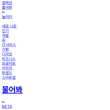
컬렉션
물어봐
놀이터
새로 나온
인기
개발
AI
IT서비스
기획
디자인
비즈니스
프로덕트
커리어
트렌드
스타트업
물어봐
BETA