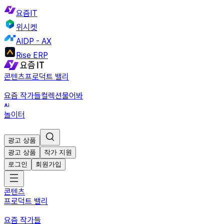
요즘IT
위시켓
AIDP - AX
Rise ERP
콘텐츠
프로덕트 밸리
요즘 작가들
컬렉션
물어봐
놀이터
광고 상품
광고 상품
작가 지원
로그인
회원가입
콘텐츠
프로덕트 밸리
요즘 작가들