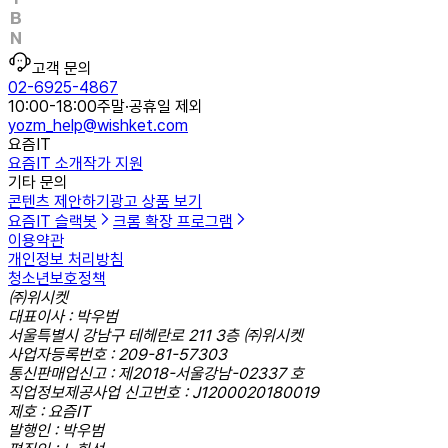
고객 문의
02-6925-4867
10:00-18:00
주말·공휴일 제외
yozm_help@wishket.com
요즘IT
요즘IT 소개
작가 지원
기타 문의
콘텐츠 제안하기
광고 상품 보기
요즘IT 슬랙봇
크롬 확장 프로그램
이용약관
개인정보 처리방침
청소년보호정책
㈜위시켓
대표이사 : 박우범
서울특별시 강남구 테헤란로 211 3층 ㈜위시켓
사업자등록번호 : 209-81-57303
통신판매업신고 : 제2018-서울강남-02337 호
직업정보제공사업 신고번호 : J1200020180019
제호 : 요즘IT
발행인 : 박우범