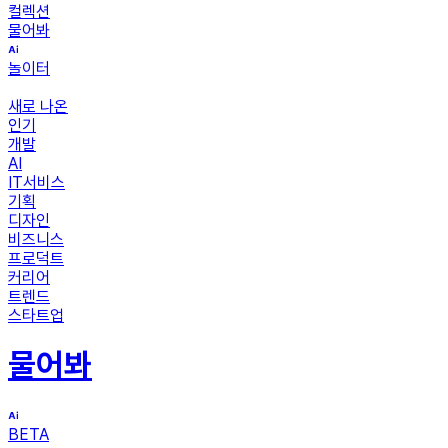
컬렉션
물어봐
놀이터
새로 나온
인기
개발
AI
IT서비스
기획
디자인
비즈니스
프로덕트
커리어
트렌드
스타트업
물어봐
BETA