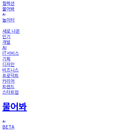
컬렉션
물어봐
놀이터
새로 나온
인기
개발
AI
IT서비스
기획
디자인
비즈니스
프로덕트
커리어
트렌드
스타트업
물어봐
BETA