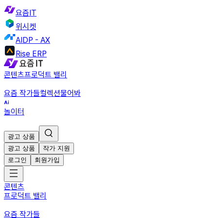
요즘IT
위시켓
AIDP - AX
Rise ERP
콘텐츠
프로덕트 밸리
요즘 작가들
컬렉션
물어봐
놀이터
광고 상품
광고 상품
작가 지원
로그인
회원가입
콘텐츠
프로덕트 밸리
요즘 작가들