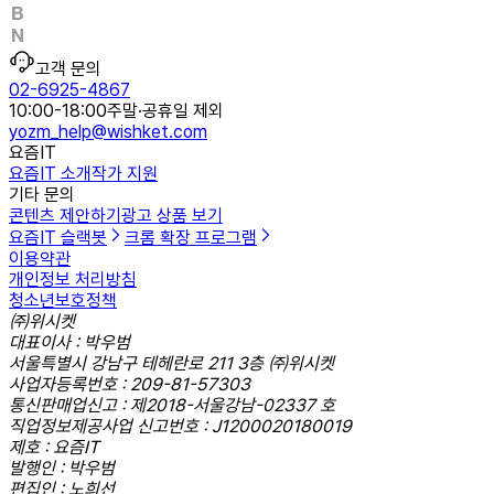
고객 문의
02-6925-4867
10:00-18:00
주말·공휴일 제외
yozm_help@wishket.com
요즘IT
요즘IT 소개
작가 지원
기타 문의
콘텐츠 제안하기
광고 상품 보기
요즘IT 슬랙봇
크롬 확장 프로그램
이용약관
개인정보 처리방침
청소년보호정책
㈜위시켓
대표이사 : 박우범
서울특별시 강남구 테헤란로 211 3층 ㈜위시켓
사업자등록번호 : 209-81-57303
통신판매업신고 : 제2018-서울강남-02337 호
직업정보제공사업 신고번호 : J1200020180019
제호 : 요즘IT
발행인 : 박우범
편집인 : 노희선