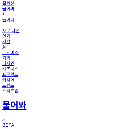
컬렉션
물어봐
놀이터
새로 나온
인기
개발
AI
IT서비스
기획
디자인
비즈니스
프로덕트
커리어
트렌드
스타트업
물어봐
BETA