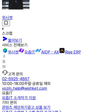
위시켓
스크랩
물어보기
서비스 전체보기
위시켓
요즘IT
AIDP - AX
Rise ERP
고객 문의
02-6925-4867
10:00-18:00
주말·공휴일 제외
yozm_help@wishket.com
요즘IT
요즘IT 소개
작가 지원
기타 문의
콘텐츠 제안하기
광고 상품 보기