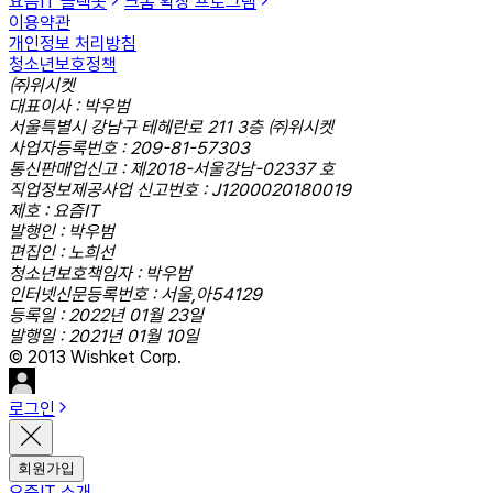
요즘IT 슬랙봇
크롬 확장 프로그램
이용약관
개인정보 처리방침
청소년보호정책
㈜위시켓
대표이사 : 박우범
서울특별시 강남구 테헤란로 211 3층 ㈜위시켓
사업자등록번호 : 209-81-57303
통신판매업신고 : 제2018-서울강남-02337 호
직업정보제공사업 신고번호 : J1200020180019
제호 : 요즘IT
발행인 : 박우범
편집인 : 노희선
청소년보호책임자 : 박우범
인터넷신문등록번호 : 서울,아54129
등록일 : 2022년 01월 23일
발행일 : 2021년 01월 10일
© 2013 Wishket Corp.
로그인
회원가입
요즘IT 소개