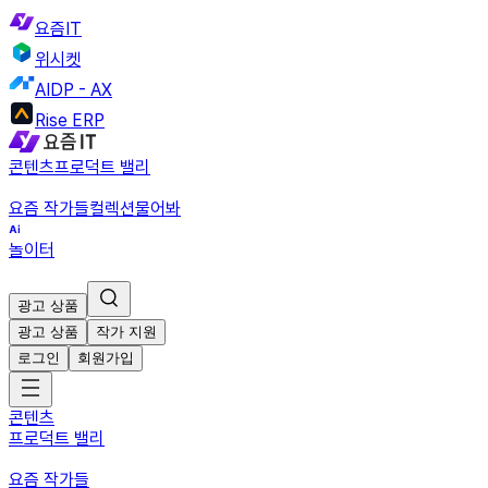
요즘IT
위시켓
AIDP - AX
Rise ERP
콘텐츠
프로덕트 밸리
요즘 작가들
컬렉션
물어봐
놀이터
광고 상품
광고 상품
작가 지원
로그인
회원가입
콘텐츠
프로덕트 밸리
요즘 작가들