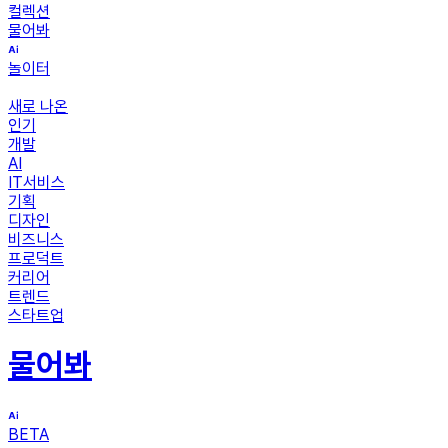
컬렉션
물어봐
놀이터
새로 나온
인기
개발
AI
IT서비스
기획
디자인
비즈니스
프로덕트
커리어
트렌드
스타트업
물어봐
BETA