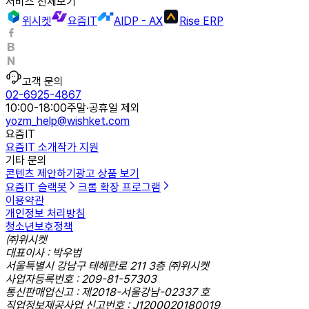
서비스 전체보기
위시켓
요즘IT
AIDP - AX
Rise ERP
고객 문의
02-6925-4867
10:00-18:00
주말·공휴일 제외
yozm_help@wishket.com
요즘IT
요즘IT 소개
작가 지원
기타 문의
콘텐츠 제안하기
광고 상품 보기
요즘IT 슬랙봇
크롬 확장 프로그램
이용약관
개인정보 처리방침
청소년보호정책
㈜위시켓
대표이사 : 박우범
서울특별시 강남구 테헤란로 211 3층 ㈜위시켓
사업자등록번호 : 209-81-57303
통신판매업신고 : 제2018-서울강남-02337 호
직업정보제공사업 신고번호 : J1200020180019