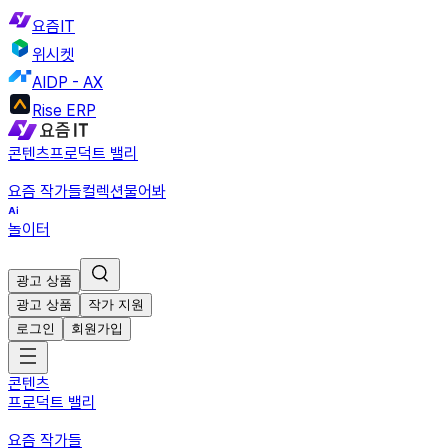
요즘IT
위시켓
AIDP - AX
Rise ERP
콘텐츠
프로덕트 밸리
요즘 작가들
컬렉션
물어봐
놀이터
광고 상품
광고 상품
작가 지원
로그인
회원가입
콘텐츠
프로덕트 밸리
요즘 작가들