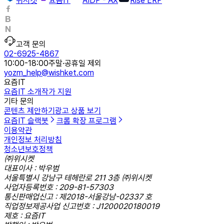
위시켓
요즘IT
AIDP - AX
Rise ERP
고객 문의
02-6925-4867
10:00-18:00
주말·공휴일 제외
yozm_help@wishket.com
요즘IT
요즘IT 소개
작가 지원
기타 문의
콘텐츠 제안하기
광고 상품 보기
요즘IT 슬랙봇
크롬 확장 프로그램
이용약관
개인정보 처리방침
청소년보호정책
㈜위시켓
대표이사 : 박우범
서울특별시 강남구 테헤란로 211 3층 ㈜위시켓
사업자등록번호 : 209-81-57303
통신판매업신고 : 제2018-서울강남-02337 호
직업정보제공사업 신고번호 : J1200020180019
제호 : 요즘IT