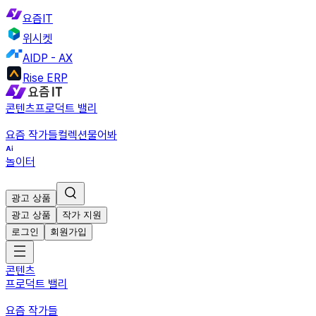
요즘IT
위시켓
AIDP - AX
Rise ERP
콘텐츠
프로덕트 밸리
요즘 작가들
컬렉션
물어봐
놀이터
광고 상품
광고 상품
작가 지원
로그인
회원가입
콘텐츠
프로덕트 밸리
요즘 작가들