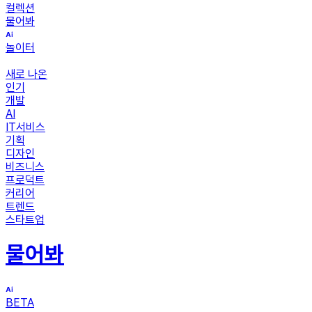
컬렉션
물어봐
놀이터
새로 나온
인기
개발
AI
IT서비스
기획
디자인
비즈니스
프로덕트
커리어
트렌드
스타트업
물어봐
BETA