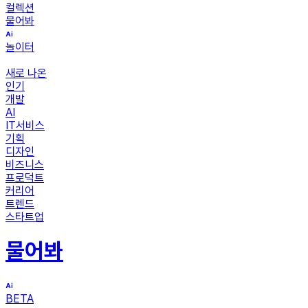
컬렉션
물어봐
놀이터
새로 나온
인기
개발
AI
IT서비스
기획
디자인
비즈니스
프로덕트
커리어
트렌드
스타트업
물어봐
BETA