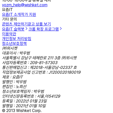
10:00-18:00
주말·공휴일 제외
yozm_help@wishket.com
요즘IT
요즘IT 소개
작가 지원
기타 문의
콘텐츠 제안하기
광고 상품 보기
요즘IT 슬랙봇
크롬 확장 프로그램
이용약관
개인정보 처리방침
청소년보호정책
㈜위시켓
대표이사 : 박우범
서울특별시 강남구 테헤란로 211 3층 ㈜위시켓
사업자등록번호 : 209-81-57303
통신판매업신고 : 제2018-서울강남-02337 호
직업정보제공사업 신고번호 : J1200020180019
제호 : 요즘IT
발행인 : 박우범
편집인 : 노희선
청소년보호책임자 : 박우범
인터넷신문등록번호 : 서울,아54129
등록일 : 2022년 01월 23일
발행일 : 2021년 01월 10일
© 2013 Wishket Corp.