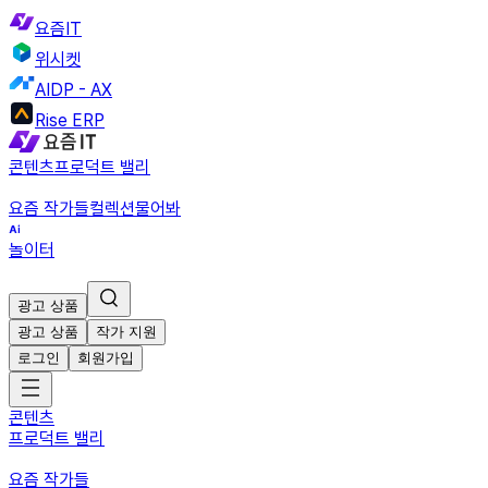
요즘IT
위시켓
AIDP - AX
Rise ERP
콘텐츠
프로덕트 밸리
요즘 작가들
컬렉션
물어봐
놀이터
광고 상품
광고 상품
작가 지원
로그인
회원가입
콘텐츠
프로덕트 밸리
요즘 작가들