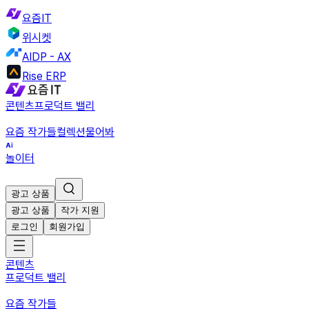
요즘IT
위시켓
AIDP - AX
Rise ERP
콘텐츠
프로덕트 밸리
요즘 작가들
컬렉션
물어봐
놀이터
광고 상품
광고 상품
작가 지원
로그인
회원가입
콘텐츠
프로덕트 밸리
요즘 작가들