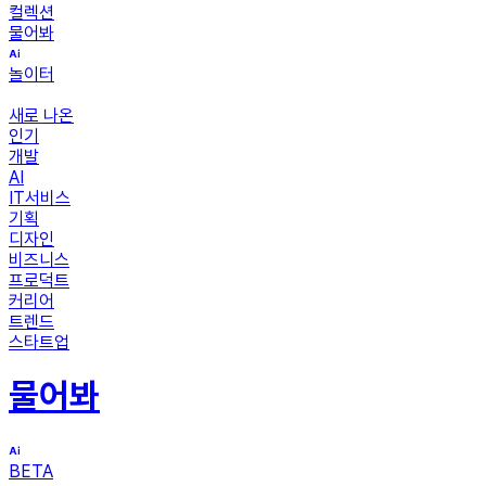
컬렉션
물어봐
놀이터
새로 나온
인기
개발
AI
IT서비스
기획
디자인
비즈니스
프로덕트
커리어
트렌드
스타트업
물어봐
BETA