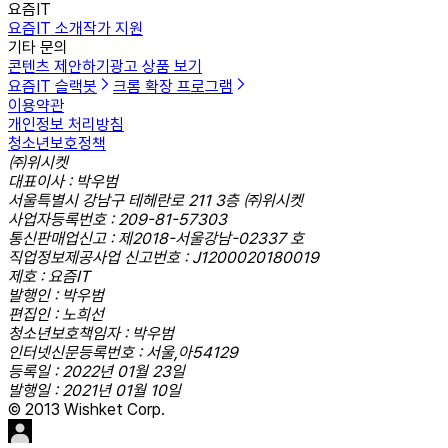
요즘IT
요즘IT 소개
작가 지원
기타 문의
콘텐츠 제안하기
광고 상품 보기
요즘IT 슬랙봇
크롬 확장 프로그램
이용약관
개인정보 처리방침
청소년보호정책
㈜위시켓
대표이사 : 박우범
서울특별시 강남구 테헤란로 211 3층 ㈜위시켓
사업자등록번호 : 209-81-57303
통신판매업신고 : 제2018-서울강남-02337 호
직업정보제공사업 신고번호 : J1200020180019
제호 : 요즘IT
발행인 : 박우범
편집인 : 노희선
청소년보호책임자 : 박우범
인터넷신문등록번호 : 서울,아54129
등록일 : 2022년 01월 23일
발행일 : 2021년 01월 10일
© 2013 Wishket Corp.