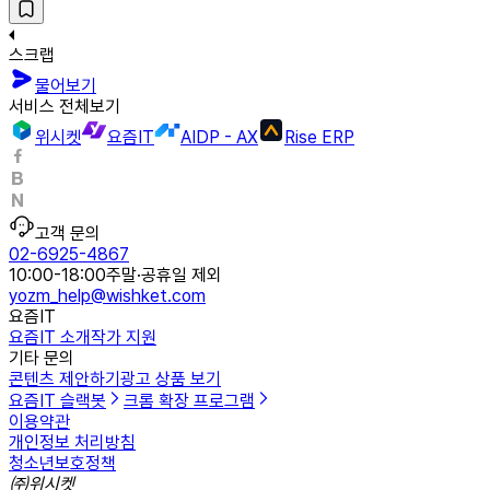
스크랩
물어보기
서비스 전체보기
위시켓
요즘IT
AIDP - AX
Rise ERP
고객 문의
02-6925-4867
10:00-18:00
주말·공휴일 제외
yozm_help@wishket.com
요즘IT
요즘IT 소개
작가 지원
기타 문의
콘텐츠 제안하기
광고 상품 보기
요즘IT 슬랙봇
크롬 확장 프로그램
이용약관
개인정보 처리방침
청소년보호정책
㈜위시켓