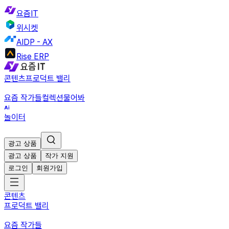
요즘IT
위시켓
AIDP - AX
Rise ERP
콘텐츠
프로덕트 밸리
요즘 작가들
컬렉션
물어봐
놀이터
광고 상품
광고 상품
작가 지원
로그인
회원가입
콘텐츠
프로덕트 밸리
요즘 작가들