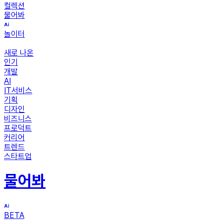
컬렉션
물어봐
놀이터
새로 나온
인기
개발
AI
IT서비스
기획
디자인
비즈니스
프로덕트
커리어
트렌드
스타트업
물어봐
BETA