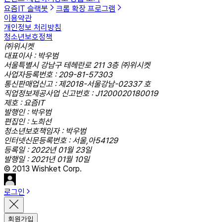
요즘IT 슬랙봇
크롬 확장 프로그램
이용약관
개인정보 처리방침
청소년보호정책
㈜위시켓
대표이사 : 박우범
서울특별시 강남구 테헤란로 211 3층 ㈜위시켓
사업자등록번호 : 209-81-57303
통신판매업신고 : 제2018-서울강남-02337 호
직업정보제공사업 신고번호 : J1200020180019
제호 : 요즘IT
발행인 : 박우범
편집인 : 노희선
청소년보호책임자 : 박우범
인터넷신문등록번호 : 서울,아54129
등록일 : 2022년 01월 23일
발행일 : 2021년 01월 10일
© 2013 Wishket Corp.
로그인
회원가입