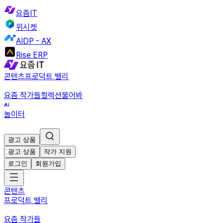
요즘IT
위시켓
AIDP - AX
Rise ERP
콘텐츠
프로덕트 밸리
요즘 작가들
컬렉션
물어봐
놀이터
광고 상품
광고 상품
작가 지원
로그인
회원가입
콘텐츠
프로덕트 밸리
요즘 작가들