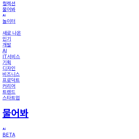
컬렉션
물어봐
놀이터
새로 나온
인기
개발
AI
IT서비스
기획
디자인
비즈니스
프로덕트
커리어
트렌드
스타트업
물어봐
BETA