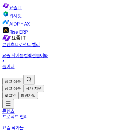
요즘IT
위시켓
AIDP - AX
Rise ERP
콘텐츠
프로덕트 밸리
요즘 작가들
컬렉션
물어봐
놀이터
광고 상품
광고 상품
작가 지원
로그인
회원가입
콘텐츠
프로덕트 밸리
요즘 작가들