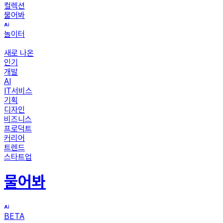
컬렉션
물어봐
놀이터
새로 나온
인기
개발
AI
IT서비스
기획
디자인
비즈니스
프로덕트
커리어
트렌드
스타트업
물어봐
BETA