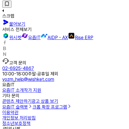
스크랩
물어보기
서비스 전체보기
위시켓
요즘IT
AIDP - AX
Rise ERP
고객 문의
02-6925-4867
10:00-18:00
주말·공휴일 제외
yozm_help@wishket.com
요즘IT
요즘IT 소개
작가 지원
기타 문의
콘텐츠 제안하기
광고 상품 보기
요즘IT 슬랙봇
크롬 확장 프로그램
이용약관
개인정보 처리방침
청소년보호정책
㈜위시켓