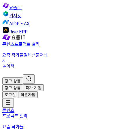
요즘IT
위시켓
AIDP - AX
Rise ERP
콘텐츠
프로덕트 밸리
요즘 작가들
컬렉션
물어봐
놀이터
광고 상품
광고 상품
작가 지원
로그인
회원가입
콘텐츠
프로덕트 밸리
요즘 작가들