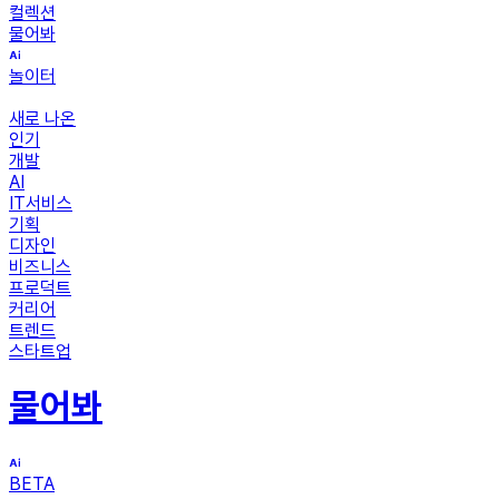
컬렉션
물어봐
놀이터
새로 나온
인기
개발
AI
IT서비스
기획
디자인
비즈니스
프로덕트
커리어
트렌드
스타트업
물어봐
BETA