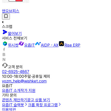
맨오브피스
스크랩
물어보기
서비스 전체보기
위시켓
요즘IT
AIDP - AX
Rise ERP
고객 문의
02-6925-4867
10:00-18:00
주말·공휴일 제외
yozm_help@wishket.com
요즘IT
요즘IT 소개
작가 지원
기타 문의
콘텐츠 제안하기
광고 상품 보기
요즘IT 슬랙봇
크롬 확장 프로그램
이용약관