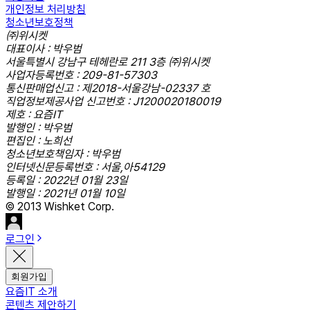
개인정보 처리방침
청소년보호정책
㈜위시켓
대표이사 : 박우범
서울특별시 강남구 테헤란로 211 3층 ㈜위시켓
사업자등록번호 : 209-81-57303
통신판매업신고 : 제2018-서울강남-02337 호
직업정보제공사업 신고번호 : J1200020180019
제호 : 요즘IT
발행인 : 박우범
편집인 : 노희선
청소년보호책임자 : 박우범
인터넷신문등록번호 : 서울,아54129
등록일 : 2022년 01월 23일
발행일 : 2021년 01월 10일
© 2013 Wishket Corp.
로그인
회원가입
요즘IT 소개
콘텐츠 제안하기