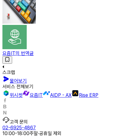
요즘IT의 번역글
스크랩
물어보기
서비스 전체보기
위시켓
요즘IT
AIDP - AX
Rise ERP
고객 문의
02-6925-4867
10:00-18:00
주말·공휴일 제외