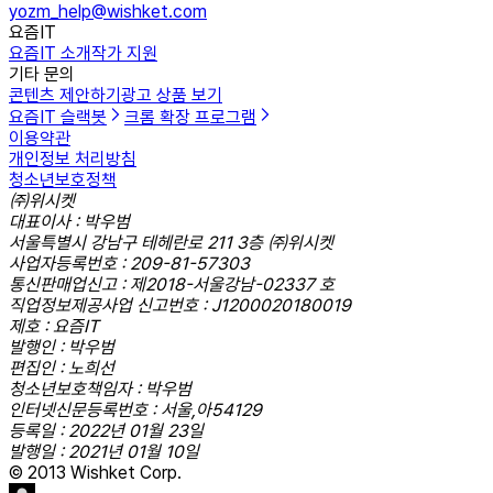
yozm_help@wishket.com
요즘IT
요즘IT 소개
작가 지원
기타 문의
콘텐츠 제안하기
광고 상품 보기
요즘IT 슬랙봇
크롬 확장 프로그램
이용약관
개인정보 처리방침
청소년보호정책
㈜위시켓
대표이사 : 박우범
서울특별시 강남구 테헤란로 211 3층 ㈜위시켓
사업자등록번호 : 209-81-57303
통신판매업신고 : 제2018-서울강남-02337 호
직업정보제공사업 신고번호 : J1200020180019
제호 : 요즘IT
발행인 : 박우범
편집인 : 노희선
청소년보호책임자 : 박우범
인터넷신문등록번호 : 서울,아54129
등록일 : 2022년 01월 23일
발행일 : 2021년 01월 10일
© 2013 Wishket Corp.