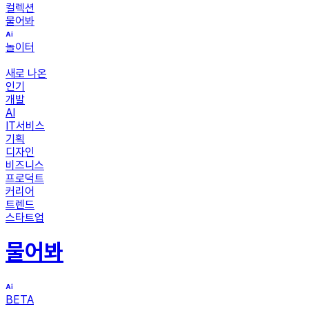
컬렉션
물어봐
놀이터
새로 나온
인기
개발
AI
IT서비스
기획
디자인
비즈니스
프로덕트
커리어
트렌드
스타트업
물어봐
BETA