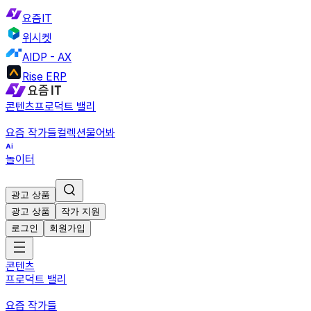
요즘IT
위시켓
AIDP - AX
Rise ERP
콘텐츠
프로덕트 밸리
요즘 작가들
컬렉션
물어봐
놀이터
광고 상품
광고 상품
작가 지원
로그인
회원가입
콘텐츠
프로덕트 밸리
요즘 작가들