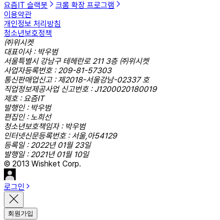
요즘IT 슬랙봇
크롬 확장 프로그램
이용약관
개인정보 처리방침
청소년보호정책
㈜위시켓
대표이사 : 박우범
서울특별시 강남구 테헤란로 211 3층 ㈜위시켓
사업자등록번호 : 209-81-57303
통신판매업신고 : 제2018-서울강남-02337 호
직업정보제공사업 신고번호 : J1200020180019
제호 : 요즘IT
발행인 : 박우범
편집인 : 노희선
청소년보호책임자 : 박우범
인터넷신문등록번호 : 서울,아54129
등록일 : 2022년 01월 23일
발행일 : 2021년 01월 10일
© 2013 Wishket Corp.
로그인
회원가입