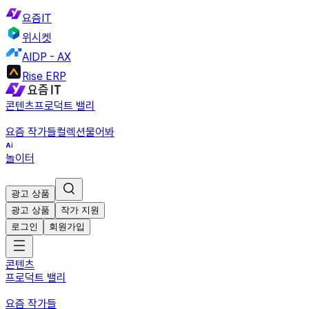
요즘IT
위시켓
AIDP - AX
Rise ERP
콘텐츠
프로덕트 밸리
요즘 작가들
컬렉션
물어봐
놀이터
광고 상품
광고 상품
작가 지원
로그인
회원가입
콘텐츠
프로덕트 밸리
요즘 작가들