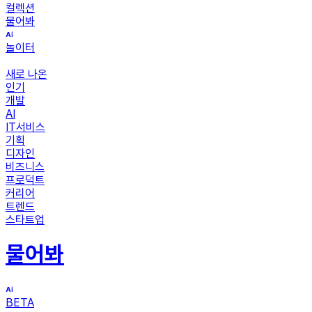
컬렉션
물어봐
놀이터
새로 나온
인기
개발
AI
IT서비스
기획
디자인
비즈니스
프로덕트
커리어
트렌드
스타트업
물어봐
BETA